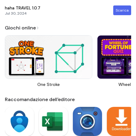
haha TRAVEL
1.0.7
Scarica
Jul 30, 2024
Giochi online
One Stroke
Wheel Of
Raccomandazione dell'editore