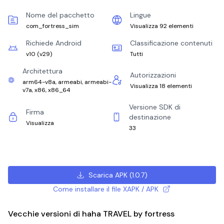
Nome del pacchetto
Lingue
com_fortress_sim
Visualizza 92 elementi
Richiede Android
Classificazione contenuti
v10
(
v29
)
Tutti
Architettura
Autorizzazioni
arm64-v8a, armeabi, armeabi-
Visualizza 18 elementi
v7a, x86, x86_64
Versione SDK di
Firma
destinazione
Visualizza
33
Scarica APK
(
1.0.7
)
Come installare il file XAPK / APK
Vecchie versioni di haha TRAVEL by fortress