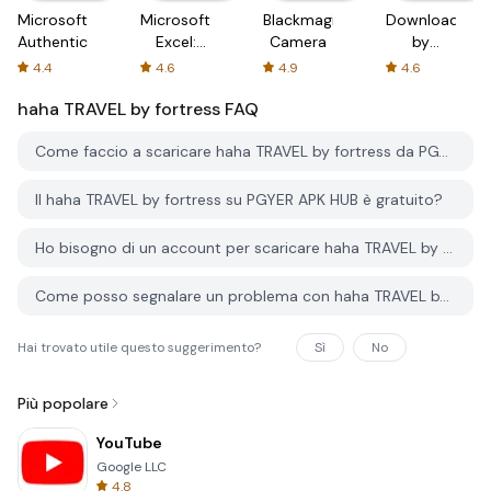
Microsoft
Microsoft
Blackmagic
Downloader
Authenticator
Excel:
Camera
by
Spreadsheets
AFTVnews
4.4
4.6
4.9
4.6
haha TRAVEL by fortress
FAQ
Come faccio a scaricare haha TRAVEL by fortress da PGYER APK HUB?
Il haha TRAVEL by fortress su PGYER APK HUB è gratuito?
Ho bisogno di un account per scaricare haha TRAVEL by fortress da PGYER APK HUB?
Come posso segnalare un problema con haha TRAVEL by fortress su PGYER APK HUB?
Hai trovato utile questo suggerimento?
Sì
No
Più popolare
YouTube
Google LLC
4.8