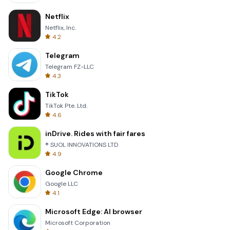
Netflix
Netflix, Inc.
4.2
Telegram
Telegram FZ-LLC
4.3
TikTok
TikTok Pte. Ltd.
4.6
inDrive. Rides with fair fares
® SUOL INNOVATIONS LTD
4.9
Google Chrome
Google LLC
4.1
Microsoft Edge: AI browser
Microsoft Corporation