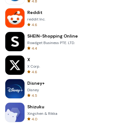
4.8
Reddit
reddit Inc.
4.6
SHEIN-Shopping Online
Roadget Business PTE. LTD.
4.4
X
X Corp.
4.6
Disney+
Disney
4.5
Shizuku
Xingchen & Rikka
4.0