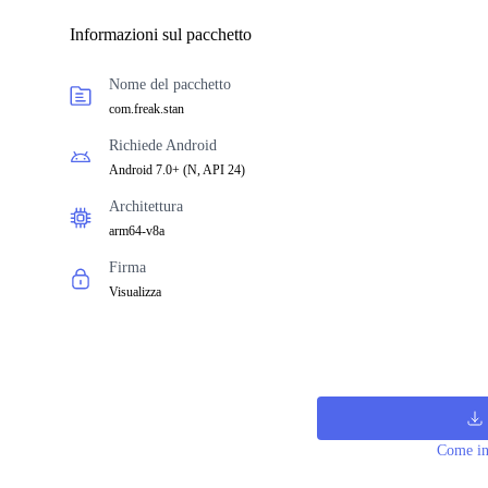
Informazioni sul pacchetto
Nome del pacchetto
com.freak.stan
Richiede Android
Android 7.0+
(
N, API 24
)
Architettura
arm64-v8a
Firma
Visualizza
Come in