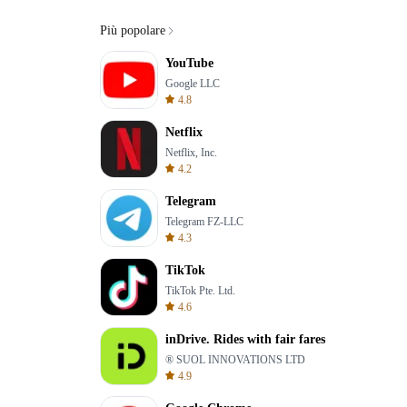
Più popolare
YouTube
Google LLC
4.8
Netflix
Netflix, Inc.
4.2
Telegram
Telegram FZ-LLC
4.3
TikTok
TikTok Pte. Ltd.
4.6
inDrive. Rides with fair fares
® SUOL INNOVATIONS LTD
4.9