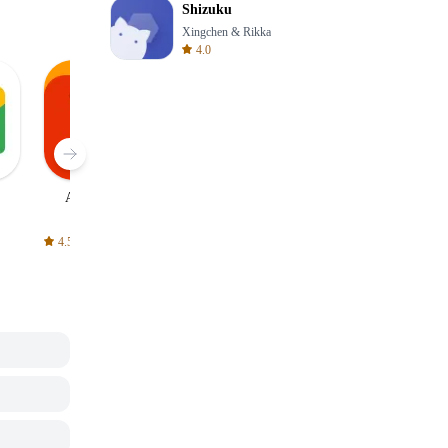
Shizuku
Xingchen & Rikka
4.0
AliExpress
Signal Private
Spotify - Music
Messenger
and Podcasts
4.5
4.3
4.6