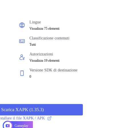
Lingue
Visualizza 75 elementi
Classificazione contenuti
Tutti
Autorizzazioni
Visualizza 19 elementi
Versione SDK di destinazione
0
Scarica XAPK
(
1.35.3
)
stallare il file XAPK / APK
Gameplay