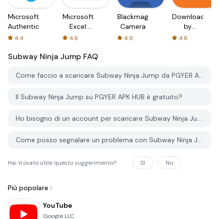
Microsoft
Microsoft
Blackmagic
Downloader
Authenticator
Excel:
Camera
by
Spreadsheets
AFTVnews
4.4
4.6
4.9
4.6
Subway Ninja Jump
FAQ
Come faccio a scaricare Subway Ninja Jump da PGYER APK HUB?
Il Subway Ninja Jump su PGYER APK HUB è gratuito?
Ho bisogno di un account per scaricare Subway Ninja Jump da PGYER APK HUB?
Come posso segnalare un problema con Subway Ninja Jump su PGYER APK HUB?
Hai trovato utile questo suggerimento?
Sì
No
Più popolare
YouTube
Google LLC