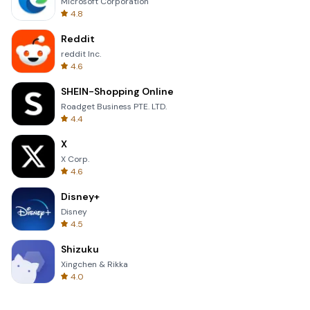
Microsoft Corporation
4.8
Reddit
reddit Inc.
4.6
SHEIN-Shopping Online
Roadget Business PTE. LTD.
4.4
X
X Corp.
4.6
Disney+
Disney
4.5
Shizuku
Xingchen & Rikka
4.0