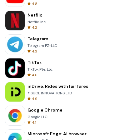
4.8
Netflix
Netflix, Inc.
4.2
Telegram
Telegram FZ-LLC
4.3
TikTok
TikTok Pte. Ltd.
4.6
inDrive. Rides with fair fares
® SUOL INNOVATIONS LTD
4.9
Google Chrome
Google LLC
4.1
Microsoft Edge: AI browser