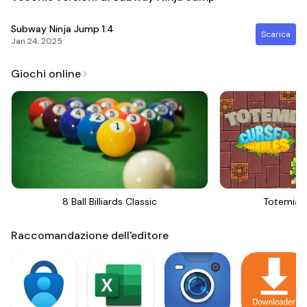
Subway Ninja Jump
1.4
Scarica
Jan 24, 2025
Giochi online
8 Ball Billiards Classic
Totemia 
Raccomandazione dell'editore