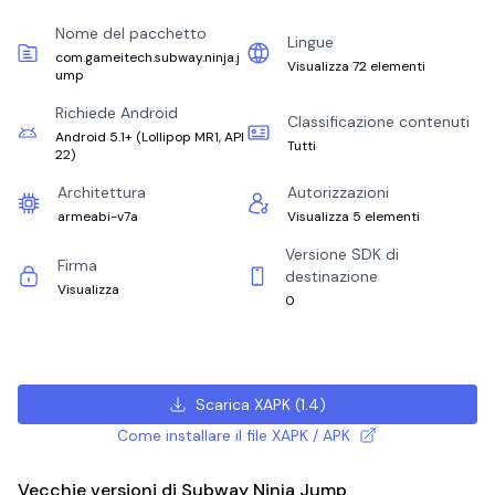
Nome del pacchetto
Lingue
com.gameitech.subway.ninja.j
Visualizza 72 elementi
ump
Richiede Android
Classificazione contenuti
Android 5.1+
(
Lollipop MR1, API
Tutti
22
)
Architettura
Autorizzazioni
armeabi-v7a
Visualizza 5 elementi
Versione SDK di
Firma
destinazione
Visualizza
0
Scarica XAPK
(
1.4
)
Come installare il file XAPK / APK
Vecchie versioni di Subway Ninja Jump