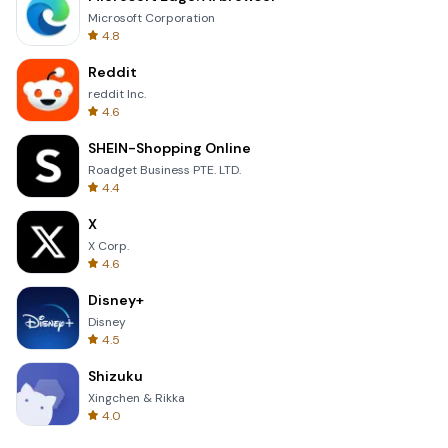
Microsoft Corporation
4.8
Reddit
reddit Inc.
4.6
SHEIN-Shopping Online
Roadget Business PTE. LTD.
4.4
X
X Corp.
4.6
Disney+
Disney
4.5
Shizuku
Xingchen & Rikka
4.0