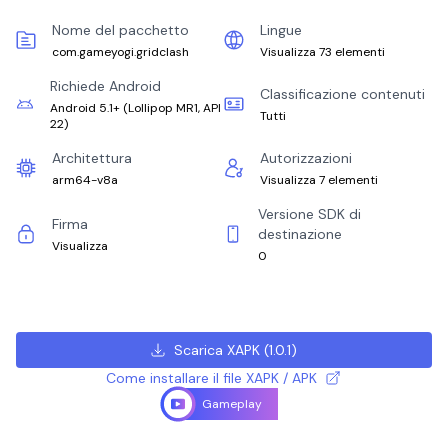
Nome del pacchetto
Lingue
com.gameyogi.gridclash
Visualizza 73 elementi
Richiede Android
Classificazione contenuti
Android 5.1+
(
Lollipop MR1, API
Tutti
22
)
Architettura
Autorizzazioni
arm64-v8a
Visualizza 7 elementi
Versione SDK di
Firma
destinazione
Visualizza
0
Scarica XAPK
(
1.0.1
)
Come installare il file XAPK / APK
Gameplay