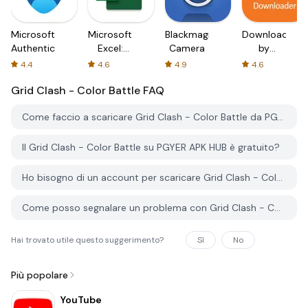
Microsoft
Microsoft
Blackmagic
Downloader
Authenticator
Excel:
Camera
by
Spreadsheets
AFTVnews
4.4
4.6
4.9
4.6
Grid Clash - Color Battle
FAQ
Come faccio a scaricare Grid Clash - Color Battle da PGYER APK HUB?
Il Grid Clash - Color Battle su PGYER APK HUB è gratuito?
Ho bisogno di un account per scaricare Grid Clash - Color Battle da PGYER APK HUB?
Come posso segnalare un problema con Grid Clash - Color Battle su PGYER APK HUB?
Hai trovato utile questo suggerimento?
Sì
No
Più popolare
YouTube