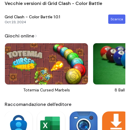
Vecchie versioni di Grid Clash - Color Battle
Grid Clash - Color Battle
1.0.1
Scarica
Oct 23, 2024
Giochi online
Totemia Cursed Marbels
8 Ball Bi
Raccomandazione dell'editore