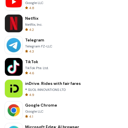
Google LLC
4.8
Netflix
Netflix, Inc.
4.2
Telegram
Telegram FZ-LLC
4.3
TikTok
TikTok Pte. Ltd.
4.6
inDrive. Rides with fair fares
® SUOL INNOVATIONS LTD
4.9
Google Chrome
Google LLC
4.1
Microsoft Edge: AI browser