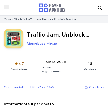
Casa
Giochi
Traffic Jam: Unblock Puzzle
Scarica
Traffic Jam: Unblock
Puzzle
GameBuzz Media
Apr 12, 2025
4.7
1.8
Ultimo
Valutazione
Versione
aggiornamento
Come installare il file XAPK / APK
Condividi
Informazioni sul pacchetto