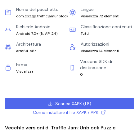
Nome del pacchetto
Lingue
com.gbz.gp.trafficjamunblock
Visualizza 72 elementi
Richiede Android
Classificazione contenuti
Android 7.0+
(
N, API 24
)
Tutti
Architettura
Autorizzazioni
arm64-v8a
Visualizza 14 elementi
Versione SDK di
Firma
destinazione
Visualizza
0
Scarica XAPK
(
1.8
)
Come installare il file XAPK / APK
Vecchie versioni di Traffic Jam: Unblock Puzzle