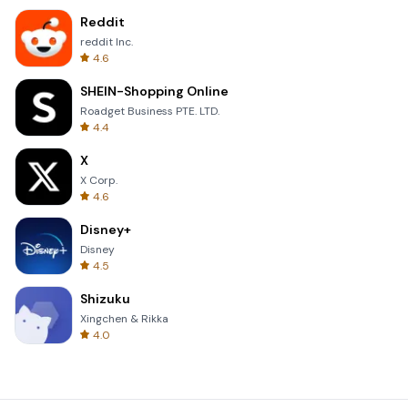
Reddit
reddit Inc.
4.6
SHEIN-Shopping Online
Roadget Business PTE. LTD.
4.4
X
X Corp.
4.6
Disney+
Disney
4.5
Shizuku
Xingchen & Rikka
4.0