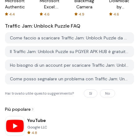
Microsoft
Microsoft
Blackmagic
Downloader
Authenticator
Excel:
Camera
by
Spreadsheets
AFTVnews
4.4
4.6
4.9
4.6
Traffic Jam: Unblock Puzzle
FAQ
Come faccio a scaricare Traffic Jam: Unblock Puzzle da PGYER APK HUB?
Il Traffic Jam: Unblock Puzzle su PGYER APK HUB è gratuito?
Ho bisogno di un account per scaricare Traffic Jam: Unblock Puzzle da PGYER APK HUB?
Come posso segnalare un problema con Traffic Jam: Unblock Puzzle su PGYER APK HUB?
Hai trovato utile questo suggerimento?
Sì
No
Più popolare
YouTube
Google LLC
4.8