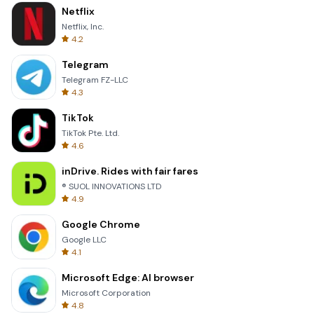
Netflix
Netflix, Inc.
4.2
Telegram
Telegram FZ-LLC
4.3
TikTok
TikTok Pte. Ltd.
4.6
inDrive. Rides with fair fares
® SUOL INNOVATIONS LTD
4.9
Google Chrome
Google LLC
4.1
Microsoft Edge: AI browser
Microsoft Corporation
4.8