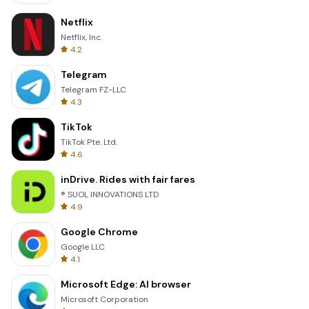
Netflix
Netflix, Inc.
4.2
Telegram
Telegram FZ-LLC
4.3
TikTok
TikTok Pte. Ltd.
4.6
inDrive. Rides with fair fares
® SUOL INNOVATIONS LTD
4.9
Google Chrome
Google LLC
4.1
Microsoft Edge: AI browser
Microsoft Corporation