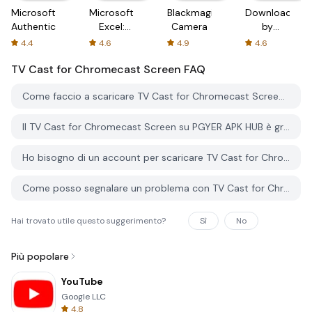
Microsoft
Microsoft
Blackmagic
Downloader
Authenticator
Excel:
Camera
by
Spreadsheets
AFTVnews
4.4
4.6
4.9
4.6
TV Cast for Chromecast Screen
FAQ
Come faccio a scaricare TV Cast for Chromecast Screen da PGYER APK HUB?
Il TV Cast for Chromecast Screen su PGYER APK HUB è gratuito?
Ho bisogno di un account per scaricare TV Cast for Chromecast Screen da PGYER APK HUB?
Come posso segnalare un problema con TV Cast for Chromecast Screen su PGYER APK HUB?
Hai trovato utile questo suggerimento?
Sì
No
Più popolare
YouTube
Google LLC
4.8