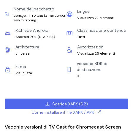
Nome del pacchetto
Lingue
com.go.mirror.cast.smart.tv.scr
Visualizza 72 elementi
een.mirroring
Richiede Android
Classificazione contenuti
Android 7.0+
(
N, API 24
)
Tutti
Architettura
Autorizzazioni
universal
Visualizza 25 elementi
Versione SDK di
Firma
destinazione
Visualizza
0
Scarica XAPK
(
6.2
)
Come installare il file XAPK / APK
Vecchie versioni di TV Cast for Chromecast Screen