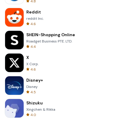
4.8
Reddit
reddit Inc.
4.6
SHEIN-Shopping Online
Roadget Business PTE. LTD.
4.4
X
X Corp.
4.6
Disney+
Disney
4.5
Shizuku
Xingchen & Rikka
4.0