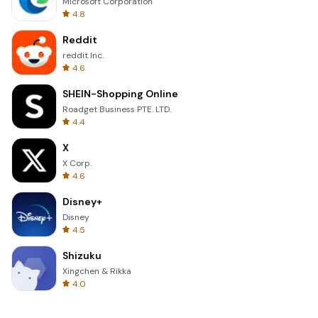
Microsoft Corporation
4.8
Reddit
reddit Inc.
4.6
SHEIN-Shopping Online
Roadget Business PTE. LTD.
4.4
X
X Corp.
4.6
Disney+
Disney
4.5
Shizuku
Xingchen & Rikka
4.0