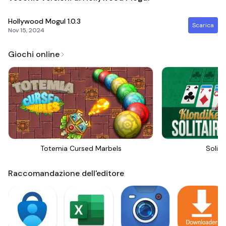
Hollywood Mogul
1.0.3
Scarica
Nov 15, 2024
Giochi online
Totemia Cursed Marbels
Solita
Raccomandazione dell'editore