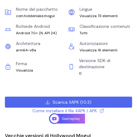
Nome del pacchetto
Lingue
com.hiddenlake.mogul
Visualizza 73 elementi
Richiede Android
Classificazione contenuti
Android 7.0+
(
N, API 24
)
Tutti
Architettura
Autorizzazioni
arm64-v8a
Visualizza 16 elementi
Versione SDK di
Firma
destinazione
Visualizza
0
Scarica XAPK
(
1.0.3
)
Come installare il file XAPK / APK
Gameplay
Vecchie versioni di Hollywood Mogul