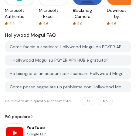
Microsoft
Microsoft
Blackmagic
Downloader
Authenticator
Excel:
Camera
by
Spreadsheets
AFTVnews
4.4
4.6
4.9
4.6
Hollywood Mogul
FAQ
Come faccio a scaricare Hollywood Mogul da PGYER APK HUB?
Il Hollywood Mogul su PGYER APK HUB è gratuito?
Ho bisogno di un account per scaricare Hollywood Mogul da PGYER APK HUB?
Come posso segnalare un problema con Hollywood Mogul su PGYER APK HUB?
Hai trovato utile questo suggerimento?
Sì
No
Più popolare
YouTube
Google LLC