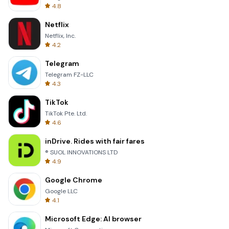
4.8
Netflix
Netflix, Inc.
4.2
Telegram
Telegram FZ-LLC
4.3
TikTok
TikTok Pte. Ltd.
4.6
inDrive. Rides with fair fares
® SUOL INNOVATIONS LTD
4.9
Google Chrome
Google LLC
4.1
Microsoft Edge: AI browser