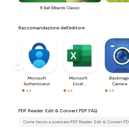
8 Ball Billiards Classic
Raccomandazione dell'editore
Microsoft
Microsoft
Blackmagi
Authenticator
Excel:
Camera
Spreadsheets
4.4
4.6
4.9
PDF Reader: Edit & Convert PDF
FAQ
Come faccio a scaricare PDF Reader: Edit & Convert P