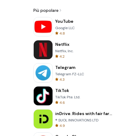
Più popolare
YouTube
Google LLC
4.8
Netflix
Netflix, Inc.
4.2
Telegram
Telegram FZ-LLC
4.3
TikTok
TikTok Pte. Ltd.
4.6
inDrive. Rides with fair fares
® SUOL INNOVATIONS LTD
4.9