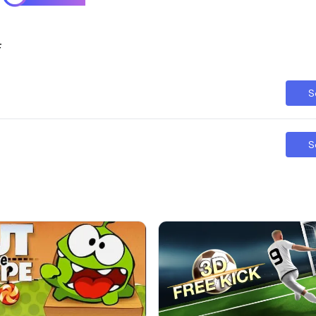
F
S
S