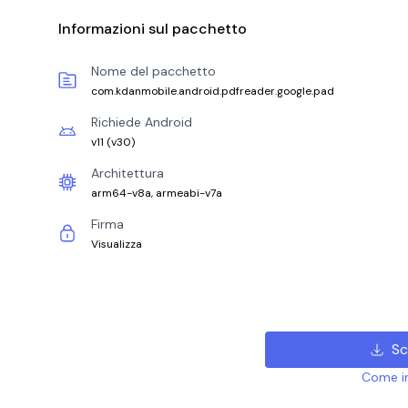
Informazioni sul pacchetto
Nome del pacchetto
com.kdanmobile.android.pdfreader.google.pad
Richiede Android
v11
(
v30
)
Architettura
arm64-v8a, armeabi-v7a
Firma
Visualizza
Sc
Come ins