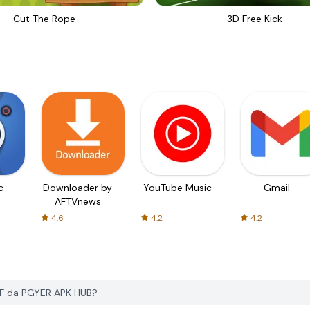
Cut The Rope
3D Free Kick
c
Downloader by
YouTube Music
Gmail
AFTVnews
4.6
4.2
4.2
DF da PGYER APK HUB?