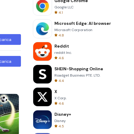
Google Chrome
Google LLC
4.1
Microsoft Edge: AI browser
Microsoft Corporation
4.8
carica
Reddit
reddit Inc.
4.6
carica
SHEIN-Shopping Online
Roadget Business PTE. LTD.
4.4
X
X Corp.
4.6
Disney+
Disney
4.5