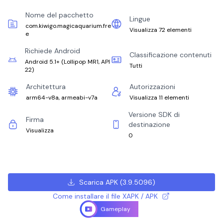
Nome del pacchetto
Lingue
com.kiwigo.magicaquarium.fre
Visualizza 72 elementi
e
Richiede Android
Classificazione contenuti
Android 5.1+
(
Lollipop MR1, API
Tutti
22
)
Architettura
Autorizzazioni
arm64-v8a, armeabi-v7a
Visualizza 11 elementi
Versione SDK di
Firma
destinazione
Visualizza
0
Scarica APK
(
3.9.5096
)
Come installare il file XAPK / APK
Gameplay