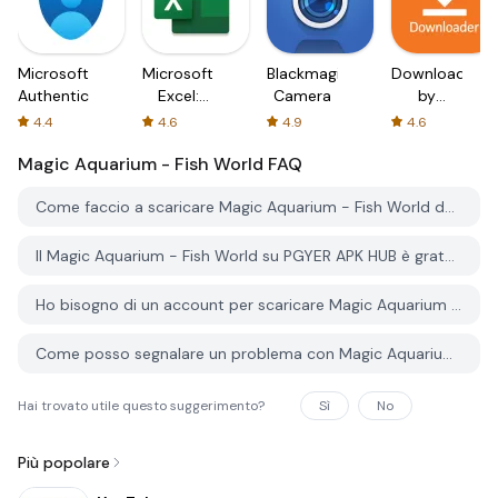
Microsoft
Microsoft
Blackmagic
Downloader
Authenticator
Excel:
Camera
by
Spreadsheets
AFTVnews
4.4
4.6
4.9
4.6
Magic Aquarium - Fish World
FAQ
Come faccio a scaricare Magic Aquarium - Fish World da PGYER APK HUB?
Il Magic Aquarium - Fish World su PGYER APK HUB è gratuito?
Ho bisogno di un account per scaricare Magic Aquarium - Fish World da PGYER APK HUB?
Come posso segnalare un problema con Magic Aquarium - Fish World su PGYER APK HUB?
Hai trovato utile questo suggerimento?
Sì
No
Più popolare