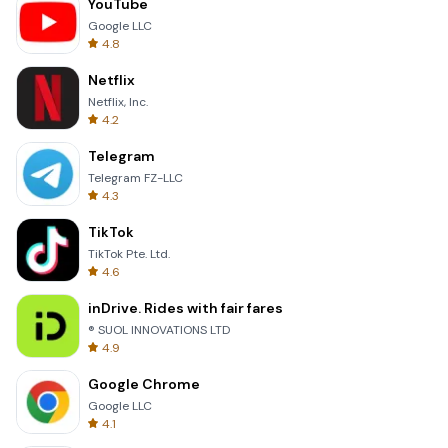
YouTube
Google LLC
4.8
Netflix
Netflix, Inc.
4.2
Telegram
Telegram FZ-LLC
4.3
TikTok
TikTok Pte. Ltd.
4.6
inDrive. Rides with fair fares
® SUOL INNOVATIONS LTD
4.9
Google Chrome
Google LLC
4.1