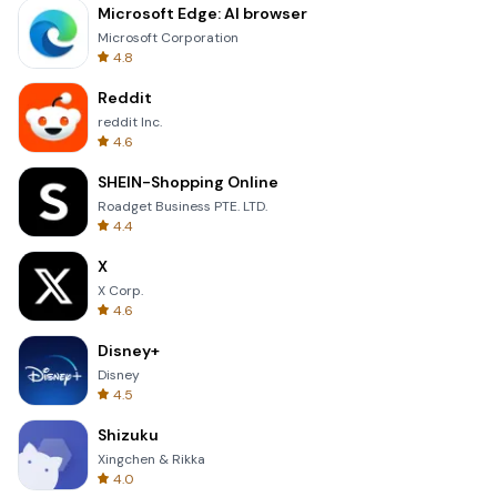
Microsoft Edge: AI browser
Microsoft Corporation
4.8
Reddit
reddit Inc.
4.6
SHEIN-Shopping Online
Roadget Business PTE. LTD.
4.4
X
X Corp.
4.6
Disney+
Disney
4.5
Shizuku
Xingchen & Rikka
4.0