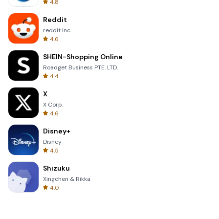
4.8
Reddit
reddit Inc.
4.6
SHEIN-Shopping Online
Roadget Business PTE. LTD.
4.4
X
X Corp.
4.6
Disney+
Disney
4.5
Shizuku
Xingchen & Rikka
4.0