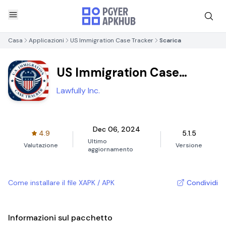
Casa
Applicazioni
US Immigration Case Tracker
Scarica
US Immigration Case
Tracker
Lawfully Inc.
Dec 06, 2024
4.9
5.1.5
Ultimo
Valutazione
Versione
aggiornamento
Come installare il file XAPK / APK
Condividi
Informazioni sul pacchetto