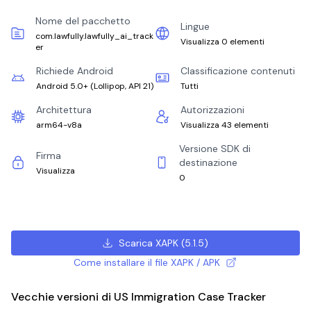
Nome del pacchetto
Lingue
com.lawfully.lawfully_ai_track
Visualizza 0 elementi
er
Richiede Android
Classificazione contenuti
Android 5.0+
(
Lollipop, API 21
)
Tutti
Architettura
Autorizzazioni
arm64-v8a
Visualizza 43 elementi
Versione SDK di
Firma
destinazione
Visualizza
0
Scarica XAPK
(
5.1.5
)
Come installare il file XAPK / APK
Vecchie versioni di US Immigration Case Tracker