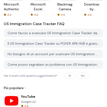
Microsoft
Microsoft
Blackmagic
Downloader
Authenticator
Excel:
Camera
by
Spreadsheets
AFTVnews
4.4
4.6
4.9
4.6
US Immigration Case Tracker
FAQ
Come faccio a scaricare US Immigration Case Tracker da PGYER APK HUB?
Il US Immigration Case Tracker su PGYER APK HUB è gratuito?
Ho bisogno di un account per scaricare US Immigration Case Tracker da PGYER APK HUB?
Come posso segnalare un problema con US Immigration Case Tracker su PGYER APK HUB?
Hai trovato utile questo suggerimento?
Sì
No
Più popolare
YouTube
Google LLC
4.8