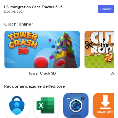
US Immigration Case Tracker
5.1.5
Scarica
Dec 06, 2024
Giochi online
Tower Crash 3D
Cut
Raccomandazione dell'editore