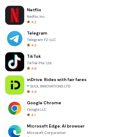
Netflix
Netflix, Inc.
4.2
Telegram
Telegram FZ-LLC
4.3
TikTok
TikTok Pte. Ltd.
4.6
inDrive. Rides with fair fares
® SUOL INNOVATIONS LTD
4.9
Google Chrome
Google LLC
4.1
Microsoft Edge: AI browser
Microsoft Corporation