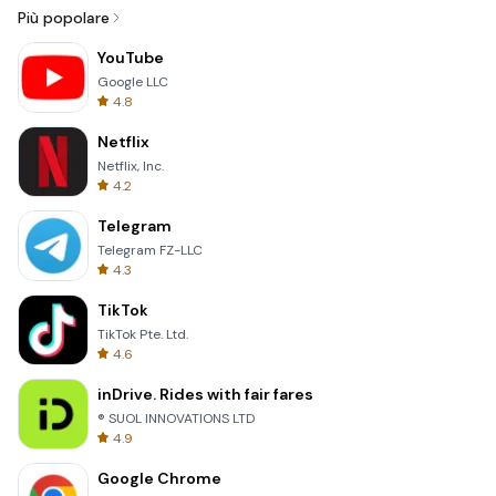
Più popolare
YouTube
Google LLC
4.8
Netflix
Netflix, Inc.
4.2
Telegram
Telegram FZ-LLC
4.3
TikTok
TikTok Pte. Ltd.
4.6
inDrive. Rides with fair fares
® SUOL INNOVATIONS LTD
4.9
Google Chrome