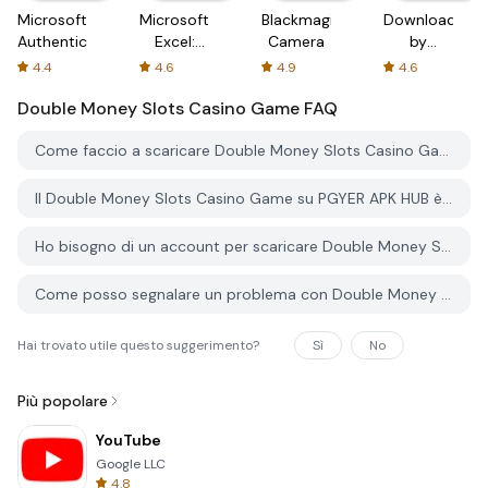
Microsoft
Microsoft
Blackmagic
Downloader
Authenticator
Excel:
Camera
by
Spreadsheets
AFTVnews
4.4
4.6
4.9
4.6
Double Money Slots Casino Game
FAQ
Come faccio a scaricare Double Money Slots Casino Game da PGYER APK HUB?
Il Double Money Slots Casino Game su PGYER APK HUB è gratuito?
Ho bisogno di un account per scaricare Double Money Slots Casino Game da PGYER APK HUB?
Come posso segnalare un problema con Double Money Slots Casino Game su PGYER APK HUB?
Hai trovato utile questo suggerimento?
Sì
No
Più popolare
YouTube
Google LLC
4.8