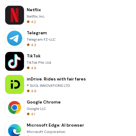
Netflix
Netflix, Inc.
4.2
Telegram
Telegram FZ-LLC
4.3
TikTok
TikTok Pte. Ltd.
4.6
inDrive. Rides with fair fares
® SUOL INNOVATIONS LTD
4.9
Google Chrome
Google LLC
4.1
Microsoft Edge: AI browser
Microsoft Corporation