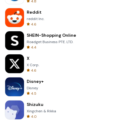
4.8
Reddit
reddit Inc.
4.6
SHEIN-Shopping Online
Roadget Business PTE. LTD.
4.4
X
X Corp.
4.6
Disney+
Disney
4.5
Shizuku
Xingchen & Rikka
4.0