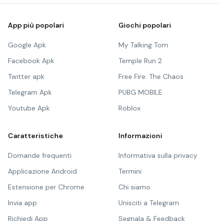
App più popolari
Giochi popolari
Google Apk
My Talking Tom
Facebook Apk
Temple Run 2
Twitter apk
Free Fire: The Chaos
Telegram Apk
PUBG MOBILE
Youtube Apk
Roblox
Caratteristiche
Informazioni
Domande frequenti
Informativa sulla privacy
Applicazione Android
Termini
Estensione per Chrome
Chi siamo
Invia app
Unisciti a Telegram
Richiedi App
Segnala & Feedback