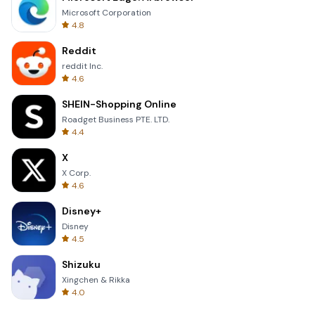
Microsoft Corporation
4.8
Reddit
reddit Inc.
4.6
SHEIN-Shopping Online
Roadget Business PTE. LTD.
4.4
X
X Corp.
4.6
Disney+
Disney
4.5
Shizuku
Xingchen & Rikka
4.0