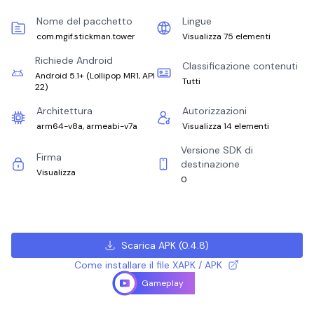
Nome del pacchetto
Lingue
com.mgif.stickman.tower
Visualizza 75 elementi
Richiede Android
Classificazione contenuti
Android 5.1+
(
Lollipop MR1, API
Tutti
22
)
Architettura
Autorizzazioni
arm64-v8a, armeabi-v7a
Visualizza 14 elementi
Versione SDK di
Firma
destinazione
Visualizza
0
Scarica APK
(
0.4.8
)
Come installare il file XAPK / APK
Gameplay