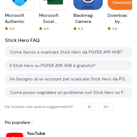
Microsoft
Microsoft
Blackmagic
Downloader
Authenticator
Excel:
Camera
by
Spreadsheets
AFTVnews
4.4
4.6
4.9
4.6
Stick Hero
FAQ
Come faccio a scaricare Stick Hero da PGYER APK HUB?
Il Stick Hero su PGYER APK HUB è gratuito?
Ho bisogno di un account per scaricare Stick Hero da PGYER APK HUB?
Come posso segnalare un problema con Stick Hero su PGYER APK HUB?
Hai trovato utile questo suggerimento?
Sì
No
Più popolare
YouTube