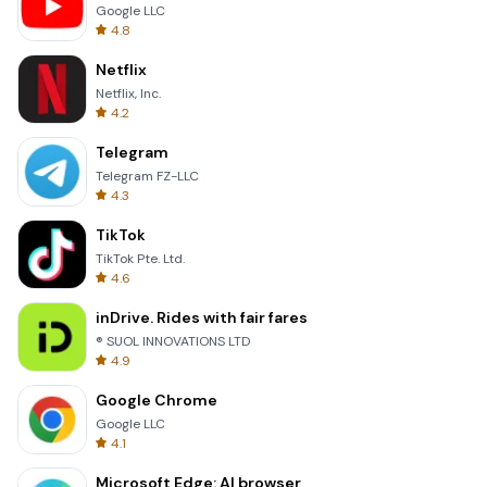
Google LLC
4.8
Netflix
Netflix, Inc.
4.2
Telegram
Telegram FZ-LLC
4.3
TikTok
TikTok Pte. Ltd.
4.6
inDrive. Rides with fair fares
® SUOL INNOVATIONS LTD
4.9
Google Chrome
Google LLC
4.1
Microsoft Edge: AI browser