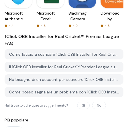
Microsoft
Microsoft
Blackmagic
Downloader
Authenticator
Excel:
Camera
by
Spreadsheets
AFTVnews
4.4
4.6
4.9
4.6
1Click OBB Installer for Real Cricket™ Premier League
FAQ
Come faccio a scaricare 1Click OBB Installer for Real Cricket™ Premier League da PGYER APK HUB?
Il 1Click OBB Installer for Real Cricket™ Premier League su PGYER APK HUB è gratuito?
Ho bisogno di un account per scaricare 1Click OBB Installer for Real Cricket™ Premier League da PGYER APK HUB?
Come posso segnalare un problema con 1Click OBB Installer for Real Cricket™ Premier League su PGYER APK HUB?
Hai trovato utile questo suggerimento?
Sì
No
Più popolare