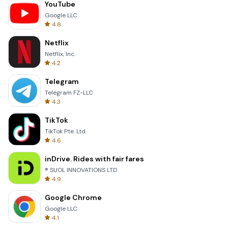
YouTube
Google LLC
4.8
Netflix
Netflix, Inc.
4.2
Telegram
Telegram FZ-LLC
4.3
TikTok
TikTok Pte. Ltd.
4.6
inDrive. Rides with fair fares
® SUOL INNOVATIONS LTD
4.9
Google Chrome
Google LLC
4.1