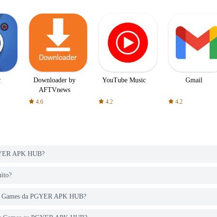
c
Downloader by
YouTube Music
Gmail
AFTVnews
4.6
4.2
4.2
 PGYER APK HUB?
ito?
g Car Games da PGYER APK HUB?