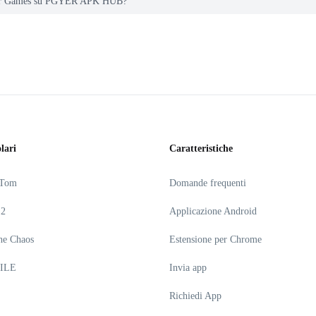
 Car Games su PGYER APK HUB?
lari
Caratteristiche
 Tom
Domande frequenti
 2
Applicazione Android
he Chaos
Estensione per Chrome
ILE
Invia app
Richiedi App