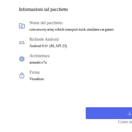
Informazioni sul pacchetto
Nome del pacchetto
com.newrey.army.vehicle.transport.truck.simulator.car.games
Richiede Android
Android 6.0+
(
M, API 23
)
Architettura
armeabi-v7a
Firma
Visualizza
Come in