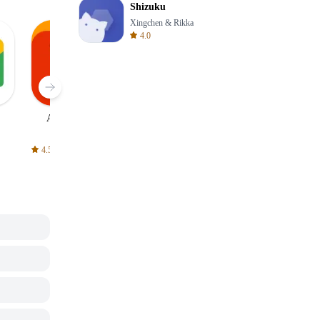
Shizuku
Xingchen & Rikka
4.0
AliExpress
Signal Private
Spotify - Music
Messenger
and Podcasts
4.5
4.3
4.6