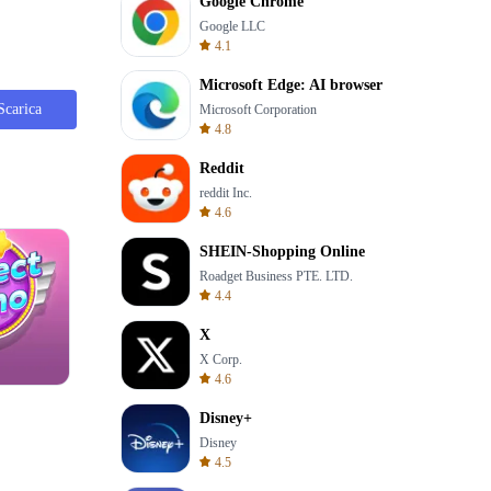
Google Chrome
Google LLC
4.1
Microsoft Edge: AI browser
Scarica
Microsoft Corporation
4.8
Reddit
reddit Inc.
4.6
SHEIN-Shopping Online
Roadget Business PTE. LTD.
4.4
X
X Corp.
4.6
Words of Wonders
Disney+
Disney
4.5