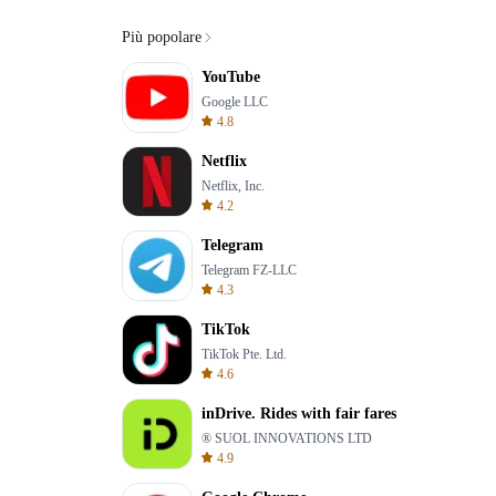
Più popolare
YouTube
Google LLC
4.8
Netflix
Netflix, Inc.
4.2
Telegram
Telegram FZ-LLC
4.3
TikTok
TikTok Pte. Ltd.
4.6
inDrive. Rides with fair fares
® SUOL INNOVATIONS LTD
4.9