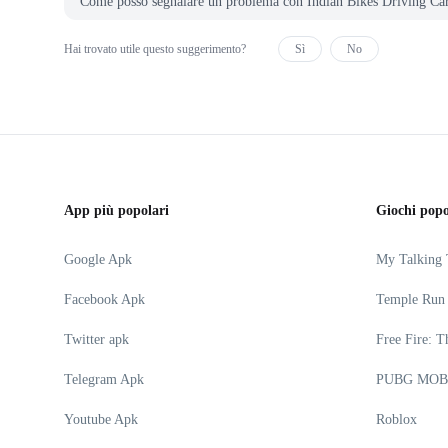
Come posso segnalare un problema con Indian Bikes Driving
Hai trovato utile questo suggerimento?
Sì
No
App più popolari
Giochi popo
Google Apk
My Talking
Facebook Apk
Temple Run
Twitter apk
Free Fire: T
Telegram Apk
PUBG MOB
Youtube Apk
Roblox