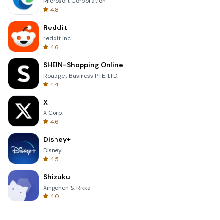
Microsoft Corporation
4.8
Reddit
reddit Inc.
4.6
SHEIN-Shopping Online
Roadget Business PTE. LTD.
4.4
X
X Corp.
4.6
Disney+
Disney
4.5
Shizuku
Xingchen & Rikka
4.0