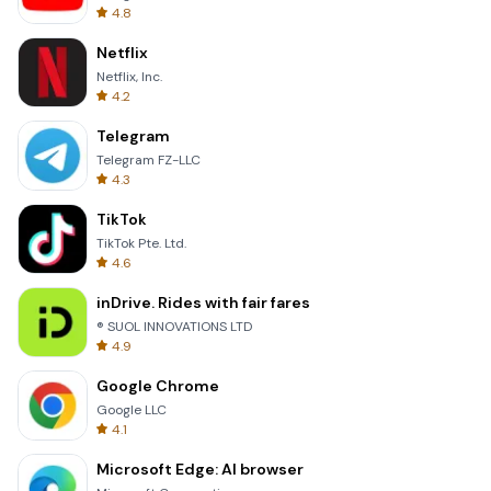
4.8
Netflix
Netflix, Inc.
4.2
Telegram
Telegram FZ-LLC
4.3
TikTok
TikTok Pte. Ltd.
4.6
inDrive. Rides with fair fares
® SUOL INNOVATIONS LTD
4.9
Google Chrome
Google LLC
4.1
Microsoft Edge: AI browser