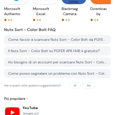
Microsoft
Microsoft
Blackmagic
Downloader
Authenticator
Excel:
Camera
by
Spreadsheets
AFTVnews
4.4
4.6
4.9
4.6
Nuts Sort - Color Bolt
FAQ
Come faccio a scaricare Nuts Sort - Color Bolt da PGYER APK HUB?
Il Nuts Sort - Color Bolt su PGYER APK HUB è gratuito?
Ho bisogno di un account per scaricare Nuts Sort - Color Bolt da PGYER APK HUB?
Come posso segnalare un problema con Nuts Sort - Color Bolt su PGYER APK HUB?
Hai trovato utile questo suggerimento?
Sì
No
Più popolare
YouTube
Google LLC