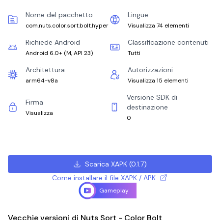
Nome del pacchetto
Lingue
com.nuts.color.sort.bolt.hyper
Visualizza 74 elementi
Richiede Android
Classificazione contenuti
Android 6.0+
(
M, API 23
)
Tutti
Architettura
Autorizzazioni
arm64-v8a
Visualizza 15 elementi
Versione SDK di
Firma
destinazione
Visualizza
0
Scarica XAPK
(
0.1.7
)
Come installare il file XAPK / APK
Gameplay
Vecchie versioni di Nuts Sort - Color Bolt