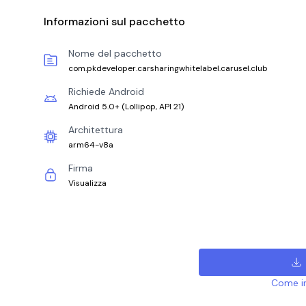
Informazioni sul pacchetto
Nome del pacchetto
com.pkdeveloper.carsharingwhitelabel.carusel.club
Richiede Android
Android 5.0+
(
Lollipop, API 21
)
Architettura
arm64-v8a
Firma
Visualizza
Come ins