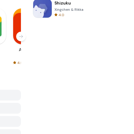
Shizuku
Xingchen & Rikka
4.0
AliExpress
Signal Private
Spotify - Music
Messenger
and Podcasts
4.5
4.3
4.6