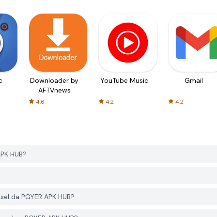
c
Downloader by
YouTube Music
Gmail
AFTVnews
4.6
4.2
4.2
APK HUB?
usel da PGYER APK HUB?