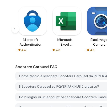
Microsoft
Microsoft
Blackmagi
Authenticator
Excel:
Camera
Spreadsheets
4.4
4.6
4.9
Scooters Carousel
FAQ
Come faccio a scaricare Scooters Carousel da PGYER 
Il Scooters Carousel su PGYER APK HUB è gratuito?
Ho bisogno di un account per scaricare Scooters Caro