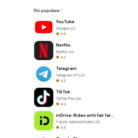
Più popolare
YouTube
Google LLC
4.8
Netflix
Netflix, Inc.
4.2
Telegram
Telegram FZ-LLC
4.3
TikTok
TikTok Pte. Ltd.
4.6
inDrive. Rides with fair fares
® SUOL INNOVATIONS LTD
4.9