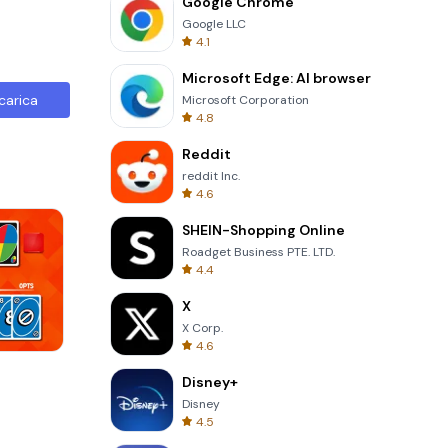
Google Chrome
Google LLC
4.1
Microsoft Edge: AI browser
carica
Microsoft Corporation
4.8
Reddit
reddit Inc.
4.6
SHEIN-Shopping Online
Roadget Business PTE. LTD.
4.4
X
X Corp.
4.6
Skip Card
Disney+
Disney
4.5