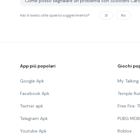
Come posso segnalare un problema con Scooters Caro
Hai trovato utile questo suggerimento?
Sì
No
App più popolari
Giochi pop
Google Apk
My Talkin
Facebook Apk
Temple Ru
Twitter apk
Free Fire:
Telegram Apk
PUBG MOB
Youtube Apk
Roblox