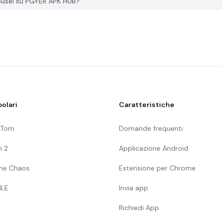
usel su PGYER APK HUB?
olari
Caratteristiche
g Tom
Domande frequenti
n 2
Applicazione Android
 The Chaos
Estensione per Chrome
ILE
Invia app
Richiedi App