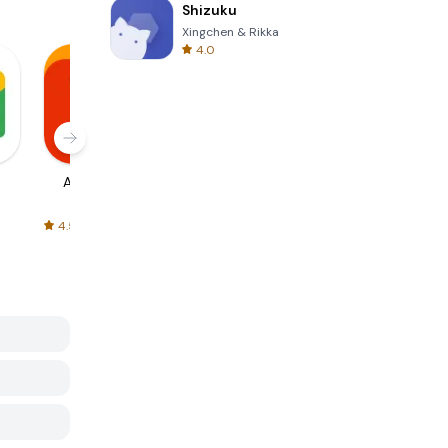
Shizuku
Xingchen & Rikka
4.0
AliExpress
Signal Private
Spotify - Music
Messenger
and Podcasts
4.5
4.3
4.6