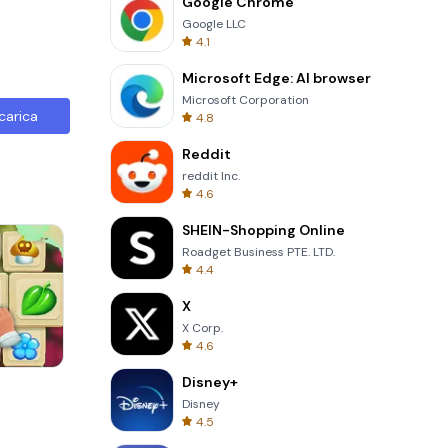
Google Chrome
Google LLC
4.1
Microsoft Edge: AI browser
Microsoft Corporation
carica
4.8
Reddit
reddit Inc.
4.6
SHEIN-Shopping Online
Roadget Business PTE. LTD.
4.4
X
X Corp.
4.6
Disney+
Perfect Piano
Disney
4.5