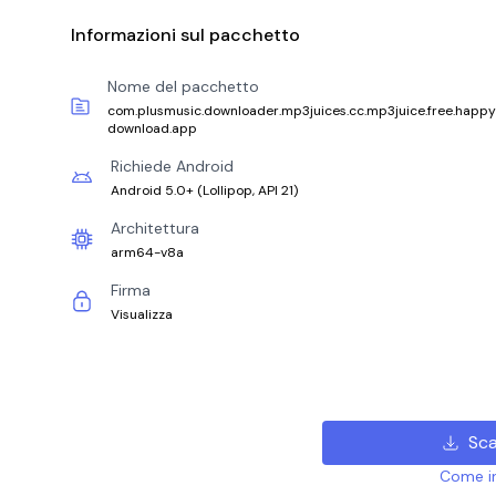
Informazioni sul pacchetto
Nome del pacchetto
com.plusmusic.downloader.mp3juices.cc.mp3juice.free.happ
download.app
Richiede Android
Android 5.0+
(
Lollipop, API 21
)
Architettura
arm64-v8a
Firma
Visualizza
Sca
Come ins