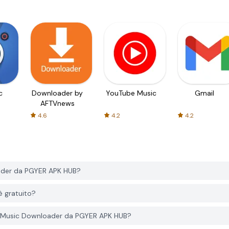
c
Downloader by
YouTube Music
Gmail
AFTVnews
4.6
4.2
4.2
ader da PGYER APK HUB?
 gratuito?
3 Music Downloader da PGYER APK HUB?