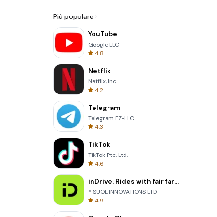
Più popolare
YouTube
Google LLC
4.8
Netflix
Netflix, Inc.
4.2
Telegram
Telegram FZ-LLC
4.3
TikTok
TikTok Pte. Ltd.
4.6
inDrive. Rides with fair fares
® SUOL INNOVATIONS LTD
4.9