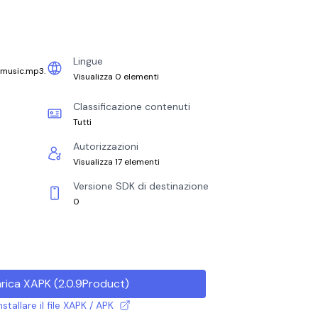
Lingue
ymusic.mp3.
Visualizza 0 elementi
Classificazione contenuti
Tutti
Autorizzazioni
Visualizza 17 elementi
Versione SDK di destinazione
0
rica XAPK
(
2.0.9Product
)
tallare il file XAPK / APK