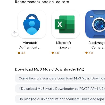
Raccomandazione dell'editore
Microsoft
Microsoft
Blackmagi
Authenticator
Excel:
Camera
Spreadsheets
4.4
4.6
4.9
Download Mp3 Music Downloader
FAQ
Come faccio a scaricare Download Mp3 Music Downlo
Il Download Mp3 Music Downloader su PGYER APK HUB è
Ho bisogno di un account per scaricare Download Mp