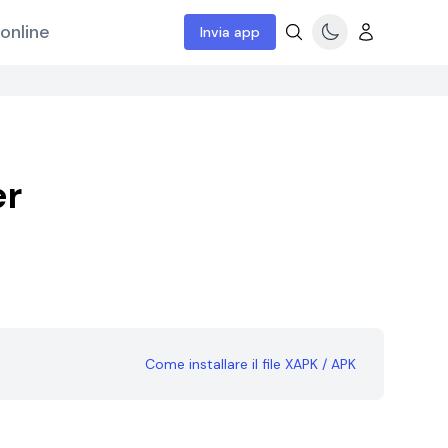
online
Invia app
er
Come installare il file XAPK / APK