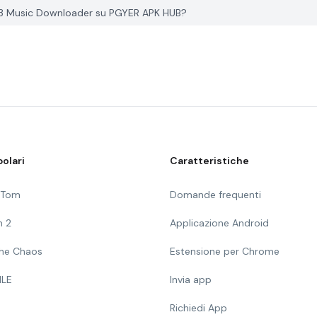
3 Music Downloader su PGYER APK HUB?
olari
Caratteristiche
g Tom
Domande frequenti
n 2
Applicazione Android
 The Chaos
Estensione per Chrome
ILE
Invia app
Richiedi App