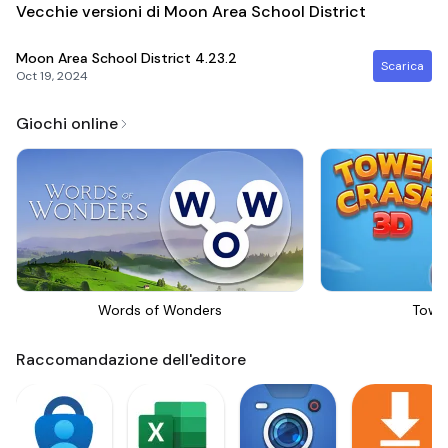
Vecchie versioni di Moon Area School District
Moon Area School District
4.23.2
Scarica
Oct 19, 2024
Giochi online
Words of Wonders
Towe
Raccomandazione dell'editore