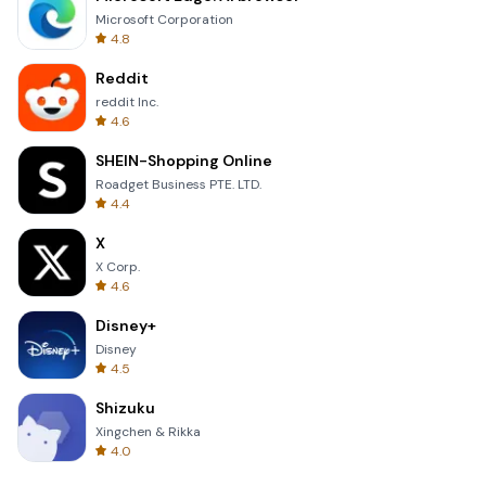
Microsoft Corporation
4.8
Reddit
reddit Inc.
4.6
SHEIN-Shopping Online
Roadget Business PTE. LTD.
4.4
X
X Corp.
4.6
Disney+
Disney
4.5
Shizuku
Xingchen & Rikka
4.0