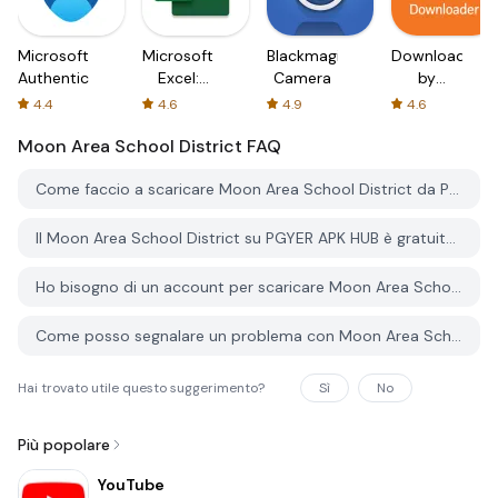
Microsoft
Microsoft
Blackmagic
Downloader
Authenticator
Excel:
Camera
by
Spreadsheets
AFTVnews
4.4
4.6
4.9
4.6
Moon Area School District
FAQ
Come faccio a scaricare Moon Area School District da PGYER APK HUB?
Il Moon Area School District su PGYER APK HUB è gratuito?
Ho bisogno di un account per scaricare Moon Area School District da PGYER APK HUB?
Come posso segnalare un problema con Moon Area School District su PGYER APK HUB?
Hai trovato utile questo suggerimento?
Sì
No
Più popolare
YouTube