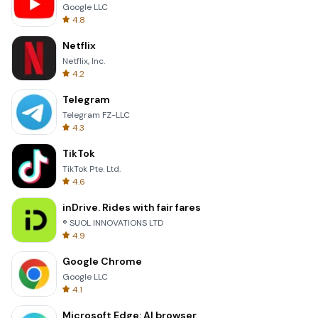
Google LLC
4.8
Netflix
Netflix, Inc.
4.2
Telegram
Telegram FZ-LLC
4.3
TikTok
TikTok Pte. Ltd.
4.6
inDrive. Rides with fair fares
® SUOL INNOVATIONS LTD
4.9
Google Chrome
Google LLC
4.1
Microsoft Edge: AI browser