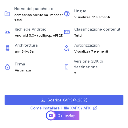
Nome del pacchetto
Lingue
com.schoolpointe.pa_moonar
Visualizza 72 elementi
easd
Richiede Android
Classificazione contenuti
Android 5.0+
(
Lollipop, API 21
)
Tutti
Architettura
Autorizzazioni
arm64-v8a
Visualizza 7 elementi
Versione SDK di
Firma
destinazione
Visualizza
0
Scarica XAPK
(
4.23.2
)
Come installare il file XAPK / APK
Gameplay