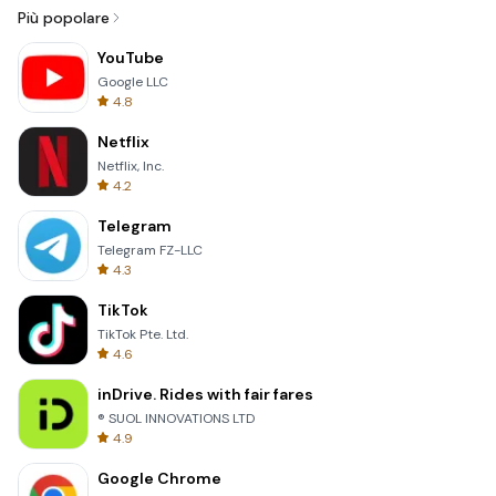
Più popolare
YouTube
Google LLC
4.8
Netflix
Netflix, Inc.
4.2
Telegram
Telegram FZ-LLC
4.3
TikTok
TikTok Pte. Ltd.
4.6
inDrive. Rides with fair fares
® SUOL INNOVATIONS LTD
4.9
Google Chrome