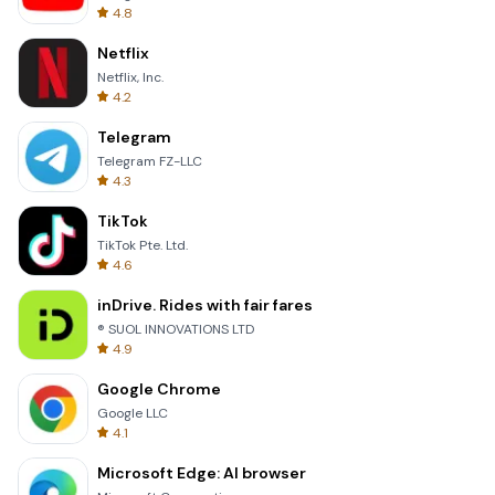
4.8
Netflix
Netflix, Inc.
4.2
Telegram
Telegram FZ-LLC
4.3
TikTok
TikTok Pte. Ltd.
4.6
inDrive. Rides with fair fares
® SUOL INNOVATIONS LTD
4.9
Google Chrome
Google LLC
4.1
Microsoft Edge: AI browser