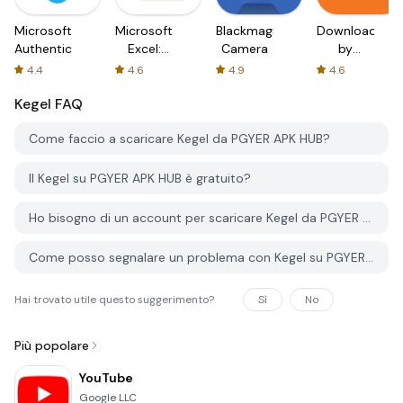
Microsoft
Microsoft
Blackmagic
Downloader
Authenticator
Excel:
Camera
by
Spreadsheets
AFTVnews
4.4
4.6
4.9
4.6
Kegel
FAQ
Come faccio a scaricare Kegel da PGYER APK HUB?
Il Kegel su PGYER APK HUB è gratuito?
Ho bisogno di un account per scaricare Kegel da PGYER APK HUB?
Come posso segnalare un problema con Kegel su PGYER APK HUB?
Hai trovato utile questo suggerimento?
Sì
No
Più popolare
YouTube
Google LLC