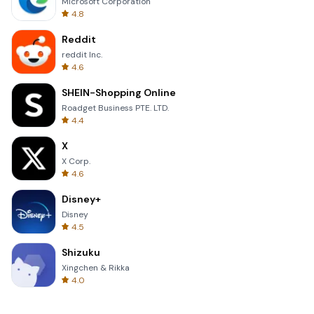
Microsoft Corporation
4.8
Reddit
reddit Inc.
4.6
SHEIN-Shopping Online
Roadget Business PTE. LTD.
4.4
X
X Corp.
4.6
Disney+
Disney
4.5
Shizuku
Xingchen & Rikka
4.0