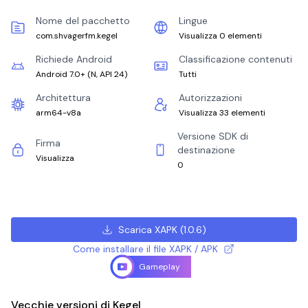
Nome del pacchetto
Lingue
com.shvagerfm.kegel
Visualizza 0 elementi
Richiede Android
Classificazione contenuti
Android 7.0+
(
N, API 24
)
Tutti
Architettura
Autorizzazioni
arm64-v8a
Visualizza 33 elementi
Versione SDK di
Firma
destinazione
Visualizza
0
Scarica XAPK
(
1.0.6
)
Come installare il file XAPK / APK
Gameplay
Vecchie versioni di Kegel