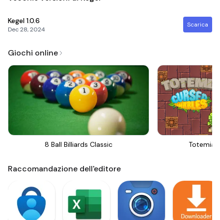
Kegel
1.0.6
Scarica
Dec 28, 2024
Giochi online
8 Ball Billiards Classic
Totemia 
Raccomandazione dell'editore