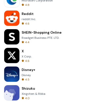
Microsoft Corporation
4.8
Reddit
reddit Inc.
4.6
SHEIN-Shopping Online
Roadget Business PTE. LTD.
4.4
X
X Corp.
4.6
Disney+
Disney
4.5
Shizuku
Xingchen & Rikka
4.0