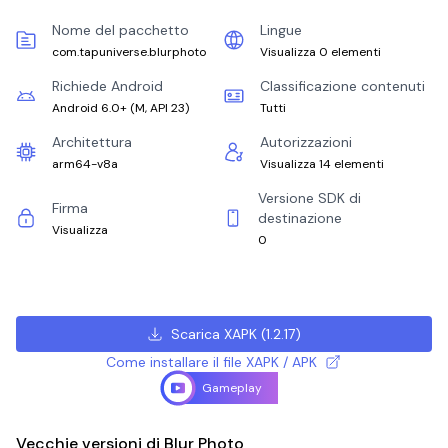
Nome del pacchetto
Lingue
com.tapuniverse.blurphoto
Visualizza 0 elementi
Richiede Android
Classificazione contenuti
Android 6.0+
(
M, API 23
)
Tutti
Architettura
Autorizzazioni
arm64-v8a
Visualizza 14 elementi
Versione SDK di
Firma
destinazione
Visualizza
0
Scarica XAPK
(
1.2.17
)
Come installare il file XAPK / APK
Gameplay
Vecchie versioni di Blur Photo