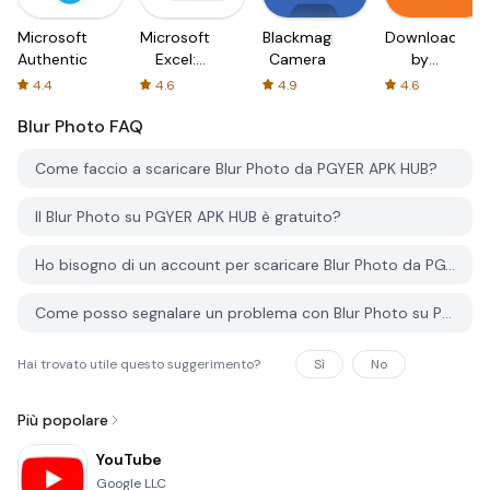
Microsoft
Microsoft
Blackmagic
Downloader
Authenticator
Excel:
Camera
by
Spreadsheets
AFTVnews
4.4
4.6
4.9
4.6
Blur Photo
FAQ
Come faccio a scaricare Blur Photo da PGYER APK HUB?
Il Blur Photo su PGYER APK HUB è gratuito?
Ho bisogno di un account per scaricare Blur Photo da PGYER APK HUB?
Come posso segnalare un problema con Blur Photo su PGYER APK HUB?
Hai trovato utile questo suggerimento?
Sì
No
Più popolare
YouTube
Google LLC