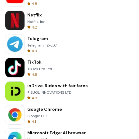
4.8
Netflix
Netflix, Inc.
4.2
Telegram
Telegram FZ-LLC
4.3
TikTok
TikTok Pte. Ltd.
4.6
inDrive. Rides with fair fares
® SUOL INNOVATIONS LTD
4.9
Google Chrome
Google LLC
4.1
Microsoft Edge: AI browser