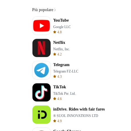
Più popolare
YouTube
Google LLC
4.8
Netflix
Netflix, Inc.
4.2
Telegram
Telegram FZ-LLC
4.3
TikTok
TikTok Pte. Ltd.
4.6
inDrive. Rides with fair fares
® SUOL INNOVATIONS LTD
4.9