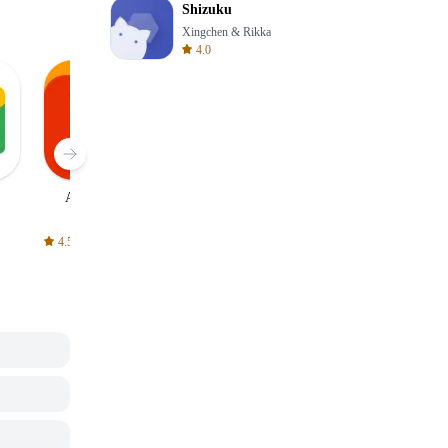
Shizuku
Xingchen & Rikka
4.0
AliExpress
Signal Private
Spotify - Music
Messenger
and Podcasts
4.5
4.3
4.6