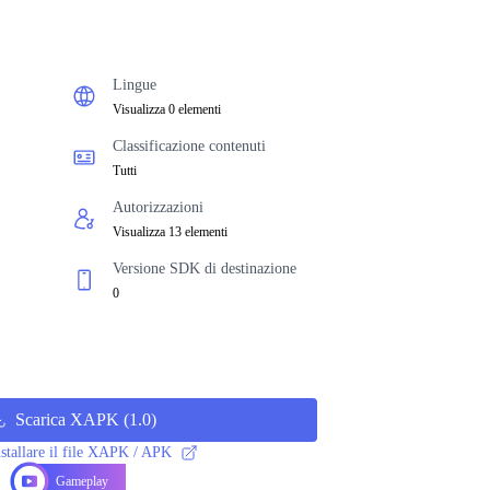
Lingue
Visualizza 0 elementi
Classificazione contenuti
Tutti
Autorizzazioni
Visualizza 13 elementi
Versione SDK di destinazione
0
Scarica XAPK
(
1.0
)
stallare il file XAPK / APK
Gameplay