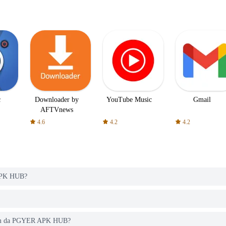
c
Downloader by
YouTube Music
Gmail
AFTVnews
4.6
4.2
4.2
 APK HUB?
e Jam da PGYER APK HUB?