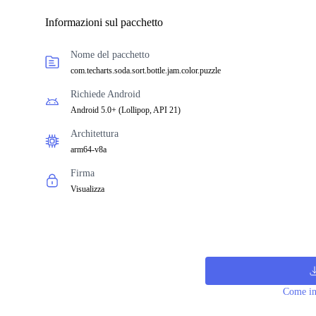
Informazioni sul pacchetto
Nome del pacchetto
com.techarts.soda.sort.bottle.jam.color.puzzle
Richiede Android
Android 5.0+
(
Lollipop, API 21
)
Architettura
arm64-v8a
Firma
Visualizza
Come in