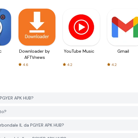
c
Downloader by
YouTube Music
Gmail
AFTVnews
4.6
4.2
4.2
a PGYER APK HUB?
ito?
arbondale IL da PGYER APK HUB?