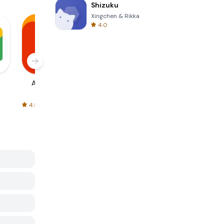
Shizuku
Xingchen & Rikka
4.0
AliExpress
Signal Private
Spotify - Music
Messenger
and Podcasts
4.5
4.3
4.6