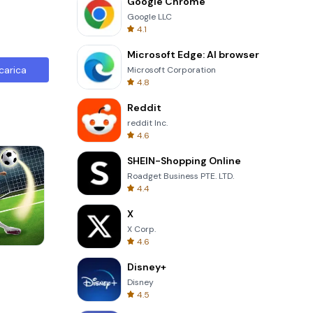
Google Chrome
Google LLC
4.1
Microsoft Edge: AI browser
carica
Microsoft Corporation
4.8
Reddit
reddit Inc.
4.6
SHEIN-Shopping Online
Roadget Business PTE. LTD.
4.4
X
X Corp.
4.6
Cut The Rope
Disney+
Disney
4.5