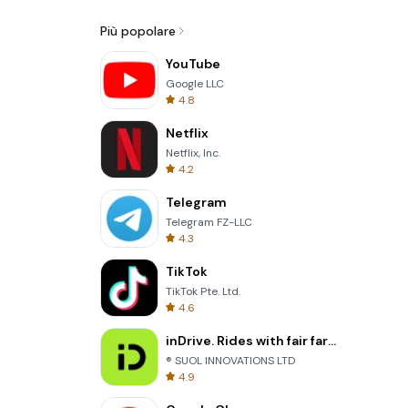
Più popolare
YouTube
Google LLC
4.8
Netflix
Netflix, Inc.
4.2
Telegram
Telegram FZ-LLC
4.3
TikTok
TikTok Pte. Ltd.
4.6
inDrive. Rides with fair fares
® SUOL INNOVATIONS LTD
4.9