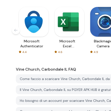
Microsoft
Microsoft
Blackmagi
Authenticator
Excel:
Camera
Spreadsheets
4.4
4.6
4.9
Vine Church, Carbondale IL
FAQ
Come faccio a scaricare Vine Church, Carbondale IL d
Il Vine Church, Carbondale IL su PGYER APK HUB è gratu
Ho bisogno di un account per scaricare Vine Church, C