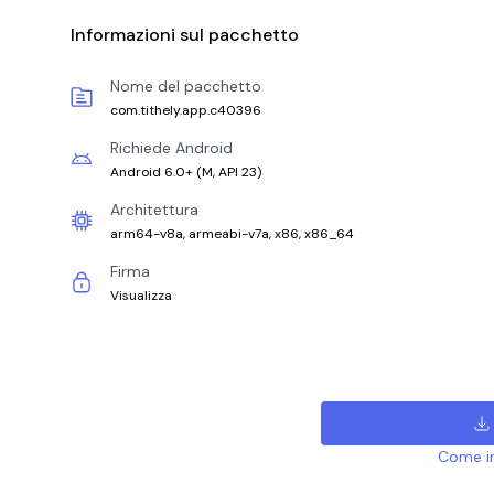
Informazioni sul pacchetto
Nome del pacchetto
com.tithely.app.c40396
Richiede Android
Android 6.0+
(
M, API 23
)
Architettura
arm64-v8a, armeabi-v7a, x86, x86_64
Firma
Visualizza
Come ins