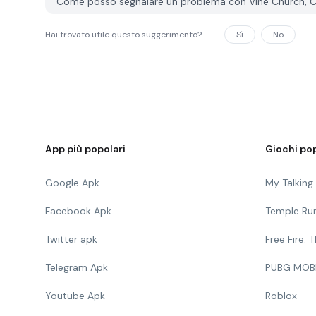
Come posso segnalare un problema con Vine Church, C
Hai trovato utile questo suggerimento?
Sì
No
App più popolari
Giochi pop
Google Apk
My Talkin
Facebook Apk
Temple Ru
Twitter apk
Free Fire:
Telegram Apk
PUBG MOB
Youtube Apk
Roblox