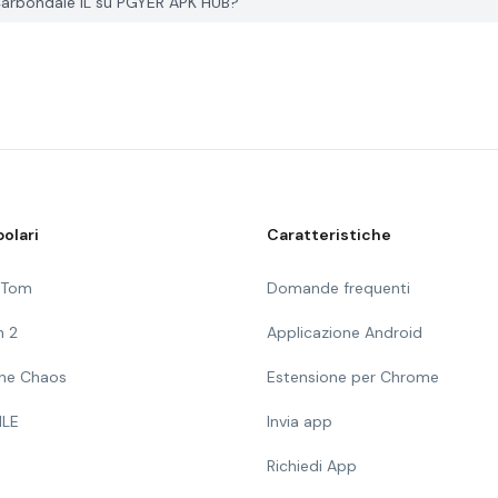
arbondale IL su PGYER APK HUB?
olari
Caratteristiche
g Tom
Domande frequenti
n 2
Applicazione Android
 The Chaos
Estensione per Chrome
ILE
Invia app
Richiedi App