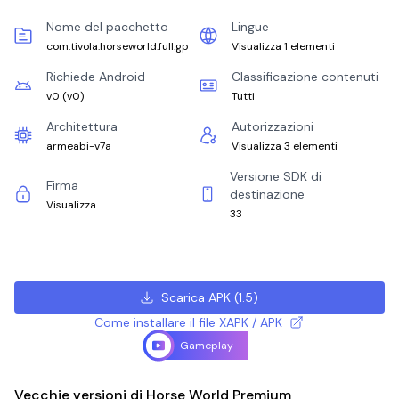
Nome del pacchetto
Lingue
com.tivola.horseworld.full.gp
Visualizza 1 elementi
Richiede Android
Classificazione contenuti
v0
(
v0
)
Tutti
Architettura
Autorizzazioni
armeabi-v7a
Visualizza 3 elementi
Versione SDK di
Firma
destinazione
Visualizza
33
Scarica APK
(
1.5
)
Come installare il file XAPK / APK
Gameplay
Vecchie versioni di Horse World Premium