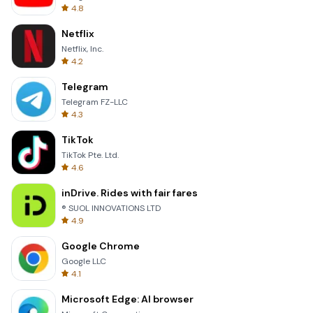
4.8
Netflix
Netflix, Inc.
4.2
Telegram
Telegram FZ-LLC
4.3
TikTok
TikTok Pte. Ltd.
4.6
inDrive. Rides with fair fares
® SUOL INNOVATIONS LTD
4.9
Google Chrome
Google LLC
4.1
Microsoft Edge: AI browser