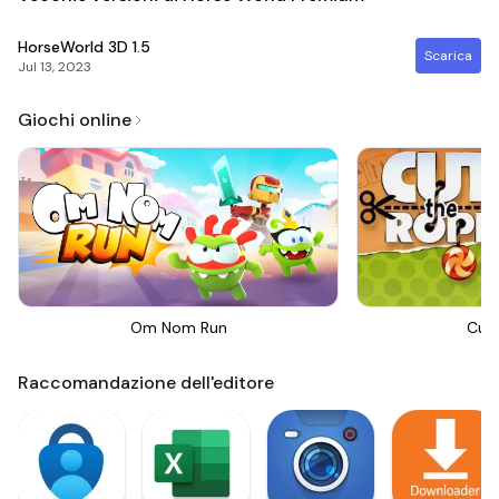
HorseWorld 3D
1.5
Scarica
Jul 13, 2023
Giochi online
Om Nom Run
Cut
Raccomandazione dell'editore