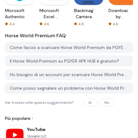
Microsoft
Microsoft
Blackmagic
Downloader
Authenticator
Excel:
Camera
by
Spreadsheets
AFTVnews
4.4
4.6
4.9
4.6
Horse World Premium
FAQ
Come faccio a scaricare Horse World Premium da PGYER APK HUB?
Il Horse World Premium su PGYER APK HUB è gratuito?
Ho bisogno di un account per scaricare Horse World Premium da PGYER APK HUB?
Come posso segnalare un problema con Horse World Premium su PGYER APK HUB?
Hai trovato utile questo suggerimento?
Sì
No
Più popolare
YouTube
Google LLC