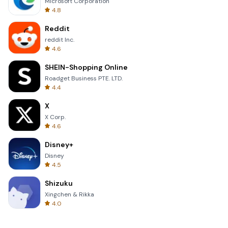
Microsoft Corporation
4.8
Reddit
reddit Inc.
4.6
SHEIN-Shopping Online
Roadget Business PTE. LTD.
4.4
X
X Corp.
4.6
Disney+
Disney
4.5
Shizuku
Xingchen & Rikka
4.0