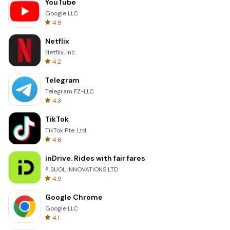
YouTube
Google LLC
4.8
Netflix
Netflix, Inc.
4.2
Telegram
Telegram FZ-LLC
4.3
TikTok
TikTok Pte. Ltd.
4.6
inDrive. Rides with fair fares
® SUOL INNOVATIONS LTD
4.9
Google Chrome
Google LLC
4.1