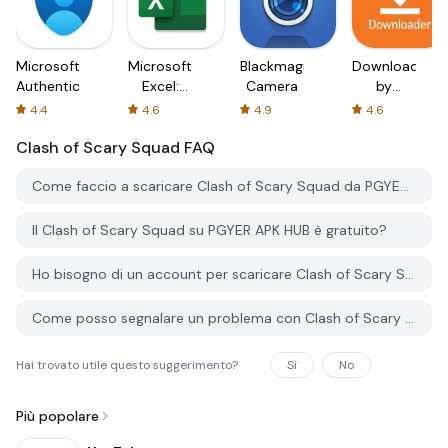
Microsoft
Microsoft
Blackmagic
Downloader
Authenticator
Excel:
Camera
by
Spreadsheets
AFTVnews
4.4
4.6
4.9
4.6
Clash of Scary Squad
FAQ
Come faccio a scaricare Clash of Scary Squad da PGYER APK HUB?
Il Clash of Scary Squad su PGYER APK HUB è gratuito?
Ho bisogno di un account per scaricare Clash of Scary Squad da PGYER APK HUB?
Come posso segnalare un problema con Clash of Scary Squad su PGYER APK HUB?
Hai trovato utile questo suggerimento?
Sì
No
Più popolare