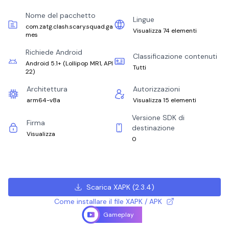
Nome del pacchetto
Lingue
com.zatg.clash.scary.squad.ga
Visualizza 74 elementi
mes
Richiede Android
Classificazione contenuti
Android 5.1+
(
Lollipop MR1, API
Tutti
22
)
Architettura
Autorizzazioni
arm64-v8a
Visualizza 15 elementi
Versione SDK di
Firma
destinazione
Visualizza
0
Scarica XAPK
(
2.3.4
)
Come installare il file XAPK / APK
Gameplay