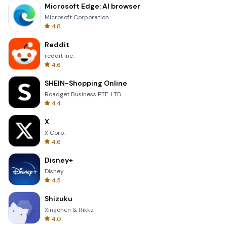
Microsoft Edge: AI browser
Microsoft Corporation
4.8
Reddit
reddit Inc.
4.6
SHEIN-Shopping Online
Roadget Business PTE. LTD.
4.4
X
X Corp.
4.6
Disney+
Disney
4.5
Shizuku
Xingchen & Rikka
4.0