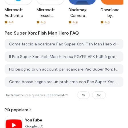
Microsoft
Microsoft
Blackmagic
Downloader
Authenticator
Excel:
Camera
by
Spreadsheets
AFTVnews
4.4
4.6
4.9
4.6
Pac Super Xon: Fish Man Hero
FAQ
Come faccio a scaricare Pac Super Xon: Fish Man Hero da PGYER APK HUB?
Il Pac Super Xon: Fish Man Hero su PGYER APK HUB è gratuito?
Ho bisogno di un account per scaricare Pac Super Xon: Fish Man Hero da PGYER APK HUB?
Come posso segnalare un problema con Pac Super Xon: Fish Man Hero su PGYER APK HUB?
Hai trovato utile questo suggerimento?
Sì
No
Più popolare
YouTube
Google LLC