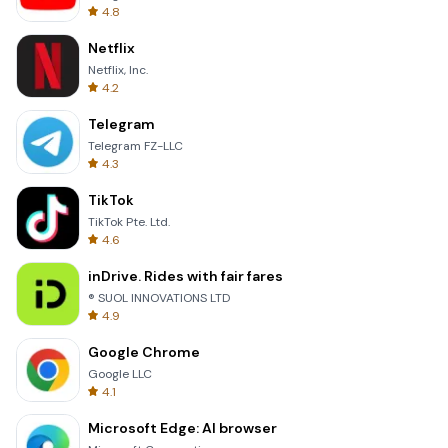
4.8
Netflix
Netflix, Inc.
4.2
Telegram
Telegram FZ-LLC
4.3
TikTok
TikTok Pte. Ltd.
4.6
inDrive. Rides with fair fares
® SUOL INNOVATIONS LTD
4.9
Google Chrome
Google LLC
4.1
Microsoft Edge: AI browser