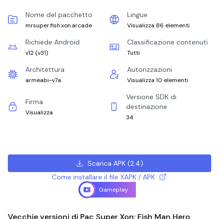
Nome del pacchetto
Lingue
mrsuper.fish.xon.arcade
Visualizza 86 elementi
Richiede Android
Classificazione contenuti
v12
(
v31
)
Tutti
Architettura
Autorizzazioni
armeabi-v7a
Visualizza 10 elementi
Versione SDK di
Firma
destinazione
Visualizza
34
Scarica APK
(
2.4
)
Come installare il file XAPK / APK
Gameplay
Vecchie versioni di Pac Super Xon: Fish Man Hero