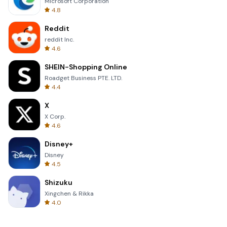
Microsoft Corporation
4.8
Reddit
reddit Inc.
4.6
SHEIN-Shopping Online
Roadget Business PTE. LTD.
4.4
X
X Corp.
4.6
Disney+
Disney
4.5
Shizuku
Xingchen & Rikka
4.0