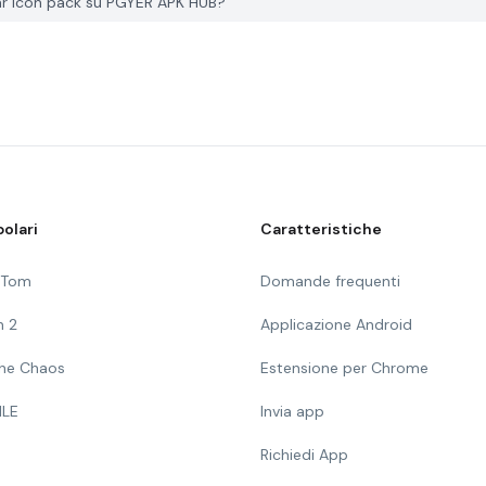
ar icon pack su PGYER APK HUB?
olari
Caratteristiche
g Tom
Domande frequenti
n 2
Applicazione Android
 The Chaos
Estensione per Chrome
ILE
Invia app
Richiedi App