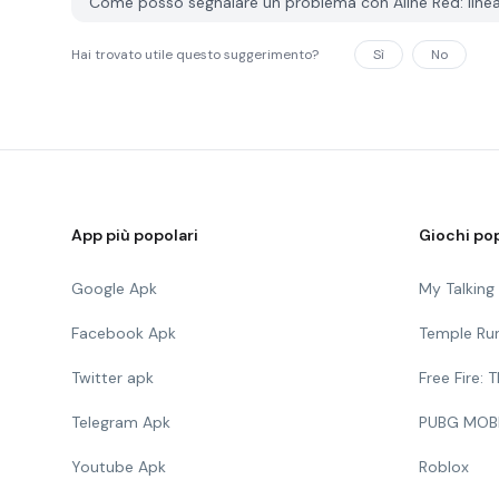
Come posso segnalare un problema con Aline Red: line
Hai trovato utile questo suggerimento?
Sì
No
App più popolari
Giochi pop
Google Apk
My Talkin
Facebook Apk
Temple Ru
Twitter apk
Free Fire:
Telegram Apk
PUBG MOB
Youtube Apk
Roblox