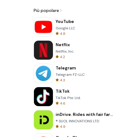
Più popolare
YouTube
Google LLC
4.8
Netflix
Netflix, Inc.
4.2
Telegram
Telegram FZ-LLC
4.3
TikTok
TikTok Pte. Ltd.
4.6
inDrive. Rides with fair fares
® SUOL INNOVATIONS LTD
4.9