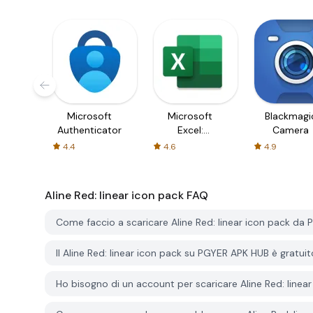
Microsoft
Microsoft
Blackmagi
Authenticator
Excel:
Camera
Spreadsheets
4.4
4.6
4.9
Aline Red: linear icon pack
FAQ
Come faccio a scaricare Aline Red: linear icon pack da
Il Aline Red: linear icon pack su PGYER APK HUB è gratui
Ho bisogno di un account per scaricare Aline Red: line