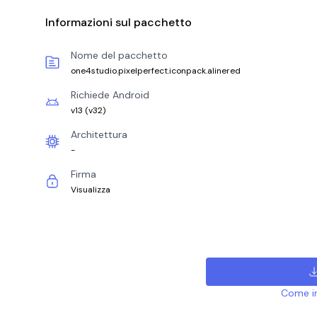
Informazioni sul pacchetto
Nome del pacchetto
one4studio.pixelperfect.iconpack.alinered
Richiede Android
v13
(
v32
)
Architettura
-
Firma
Visualizza
Come ins