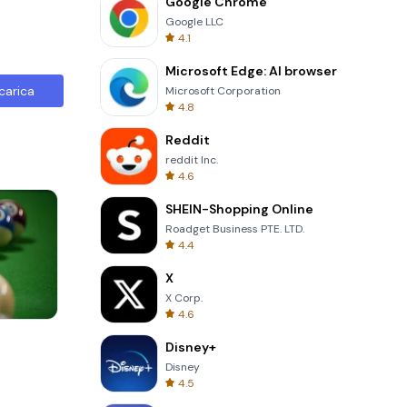
Google Chrome
Google LLC
4.1
Microsoft Edge: AI browser
carica
Microsoft Corporation
4.8
Reddit
reddit Inc.
4.6
SHEIN-Shopping Online
Roadget Business PTE. LTD.
4.4
X
X Corp.
4.6
Skip Card
Disney+
Disney
4.5