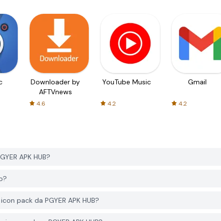
c
Downloader by
YouTube Music
Gmail
AFTVnews
4.6
4.2
4.2
 PGYER APK HUB?
to?
ar icon pack da PGYER APK HUB?