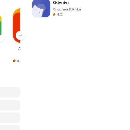
Shizuku
Xingchen & Rikka
4.0
AliExpress
Signal Private
Spotify - Music
Messenger
and Podcasts
4.5
4.3
4.6