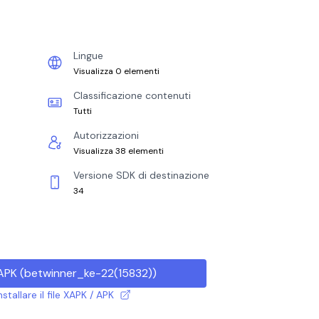
Lingue
Visualizza 0 elementi
Classificazione contenuti
Tutti
Autorizzazioni
Visualizza 38 elementi
Versione SDK di destinazione
34
 APK
(
betwinner_ke-22(15832)
)
tallare il file XAPK / APK