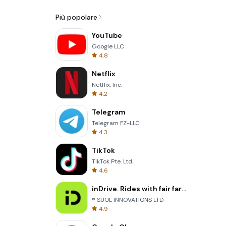
Più popolare
YouTube
Google LLC
4.8
Netflix
Netflix, Inc.
4.2
Telegram
Telegram FZ-LLC
4.3
TikTok
TikTok Pte. Ltd.
4.6
inDrive. Rides with fair fares
® SUOL INNOVATIONS LTD
4.9