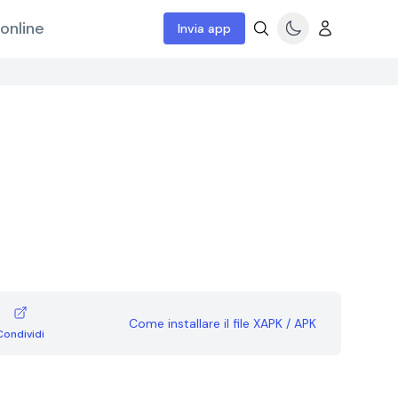
online
Invia app
Come installare il file XAPK / APK
Condividi