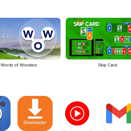
Words of Wonders
Skip Card