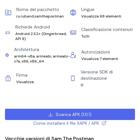
Nome del pacchetto
Lingue
ru.ruband.samthepostman
Visualizza 68 elementi
Richiede Android
Classificazione contenuti
Android 2.3.2+
(
Gingerbread,
Tutti
API 9
)
Architettura
Autorizzazioni
arm64-v8a, armeabi, armeabi-
Visualizza 7 elementi
v7a, x86, x86_64
Versione SDK di
Firma
destinazione
Visualizza
0
Scarica APK
(
1.0.1
)
Come installare il file XAPK / APK
Vecchie versioni di Sam The Postman