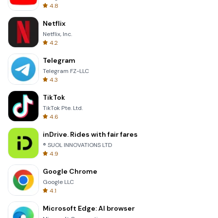
4.8
Netflix
Netflix, Inc.
4.2
Telegram
Telegram FZ-LLC
4.3
TikTok
TikTok Pte. Ltd.
4.6
inDrive. Rides with fair fares
® SUOL INNOVATIONS LTD
4.9
Google Chrome
Google LLC
4.1
Microsoft Edge: AI browser