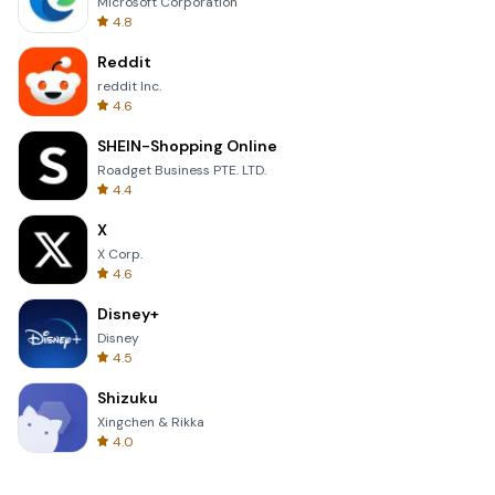
Microsoft Corporation
4.8
Reddit
reddit Inc.
4.6
SHEIN-Shopping Online
Roadget Business PTE. LTD.
4.4
X
X Corp.
4.6
Disney+
Disney
4.5
Shizuku
Xingchen & Rikka
4.0