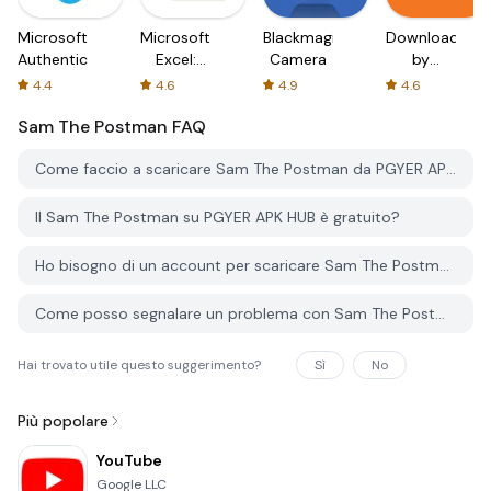
Microsoft
Microsoft
Blackmagic
Downloader
Authenticator
Excel:
Camera
by
Spreadsheets
AFTVnews
4.4
4.6
4.9
4.6
Sam The Postman
FAQ
Come faccio a scaricare Sam The Postman da PGYER APK HUB?
Il Sam The Postman su PGYER APK HUB è gratuito?
Ho bisogno di un account per scaricare Sam The Postman da PGYER APK HUB?
Come posso segnalare un problema con Sam The Postman su PGYER APK HUB?
Hai trovato utile questo suggerimento?
Sì
No
Più popolare
YouTube
Google LLC