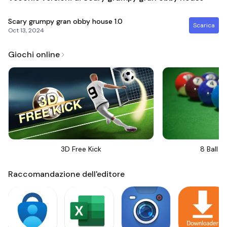
Scary grumpy gran obby house
1.0
Scarica
Oct 13, 2024
Giochi online
3D Free Kick
8 Ball Bi
Raccomandazione dell'editore