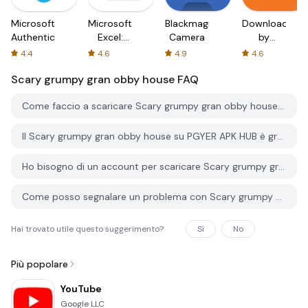
Microsoft
Microsoft
Blackmagic
Downloader
Authenticator
Excel:
Camera
by
Spreadsheets
AFTVnews
4.4
4.6
4.9
4.6
Scary grumpy gran obby house
FAQ
Come faccio a scaricare Scary grumpy gran obby house da PGYER APK HUB?
Il Scary grumpy gran obby house su PGYER APK HUB è gratuito?
Ho bisogno di un account per scaricare Scary grumpy gran obby house da PGYER APK HUB?
Come posso segnalare un problema con Scary grumpy gran obby house su PGYER APK HUB?
Hai trovato utile questo suggerimento?
Sì
No
Più popolare
YouTube
Google LLC