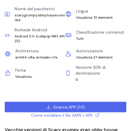
Nome del pacchetto
Lingue
scary.grumpy.obby.house.runn
Visualizza 72 elementi
osa
Richiede Android
Classificazione contenuti
Android 5.1+
(
Lollipop MR1, API
Tutti
22
)
Architettura
Autorizzazioni
arm64-v8a, armeabi-v7a
Visualizza 27 elementi
Versione SDK di
Firma
destinazione
Visualizza
0
Scarica APK
(
1.0
)
Come installare il file XAPK / APK
Vecchie versioni di Scary grumpy gran obby house