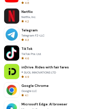
4.8
Netflix
Netflix, Inc.
4.2
Telegram
Telegram FZ-LLC
4.3
TikTok
TikTok Pte. Ltd.
4.6
inDrive. Rides with fair fares
® SUOL INNOVATIONS LTD
4.9
Google Chrome
Google LLC
4.1
Microsoft Edge: AI browser