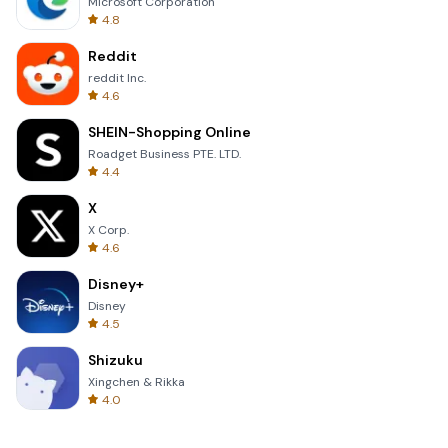
Microsoft Corporation
4.8
Reddit
reddit Inc.
4.6
SHEIN-Shopping Online
Roadget Business PTE. LTD.
4.4
X
X Corp.
4.6
Disney+
Disney
4.5
Shizuku
Xingchen & Rikka
4.0