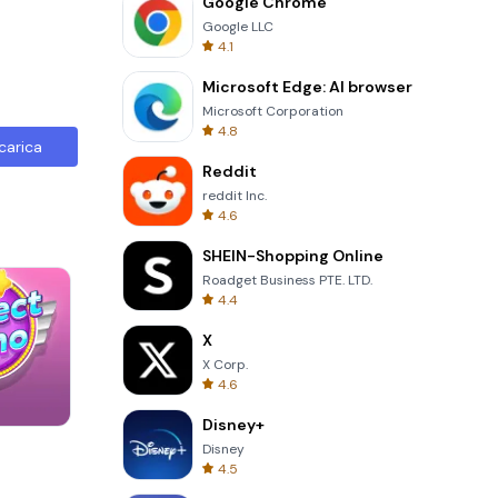
Google Chrome
Google LLC
4.1
Microsoft Edge: AI browser
Microsoft Corporation
4.8
carica
Reddit
reddit Inc.
4.6
SHEIN-Shopping Online
Roadget Business PTE. LTD.
4.4
X
X Corp.
4.6
Disney+
Garden Bloom
Disney
4.5