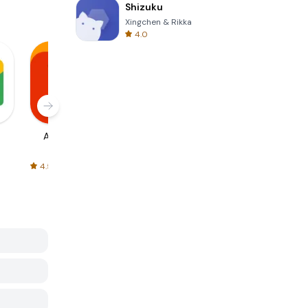
Shizuku
Xingchen & Rikka
4.0
AliExpress
Signal Private
Spotify - Music
Messenger
and Podcasts
4.5
4.3
4.6