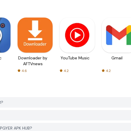
c
Downloader by
YouTube Music
Gmail
AFTVnews
4.6
4.2
4.2
B?
a PGYER APK HUB?