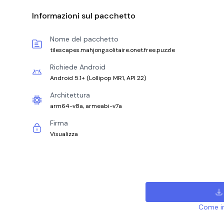
Informazioni sul pacchetto
Nome del pacchetto
tilescapes.mahjong.solitaire.onet.free.puzzle
Richiede Android
Android 5.1+
(
Lollipop MR1, API 22
)
Architettura
arm64-v8a, armeabi-v7a
Firma
Visualizza
Come ins