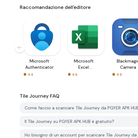
Raccomandazione dell'editore
Microsoft
Microsoft
Blackmagi
Authenticator
Excel:
Camera
Spreadsheets
4.4
4.6
4.9
Tile Journey
FAQ
Come faccio a scaricare Tile Journey da PGYER APK HU
Il Tile Journey su PGYER APK HUB è gratuito?
Ho bisogno di un account per scaricare Tile Journey d