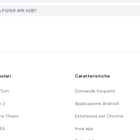
su PGYER APK HUB?
olari
Caratteristiche
g Tom
Domande frequenti
n 2
Applicazione Android
 The Chaos
Estensione per Chrome
ILE
Invia app