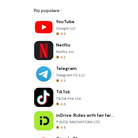
Più popolare
YouTube
Google LLC
4.8
Netflix
Netflix, Inc.
4.2
Telegram
Telegram FZ-LLC
4.3
TikTok
TikTok Pte. Ltd.
4.6
inDrive. Rides with fair fares
® SUOL INNOVATIONS LTD
4.9