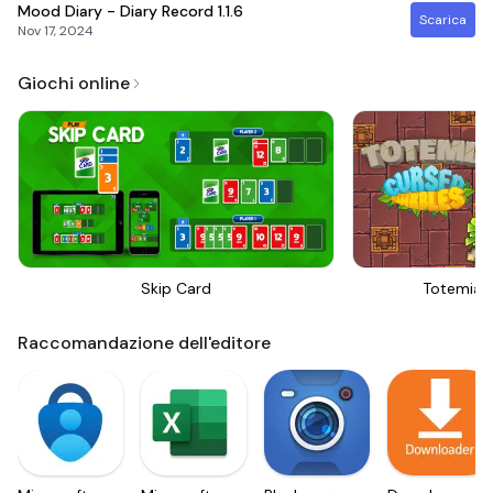
Mood Diary - Diary Record
1.1.6
Scarica
Nov 17, 2024
Giochi online
Skip Card
Totemia 
Raccomandazione dell'editore