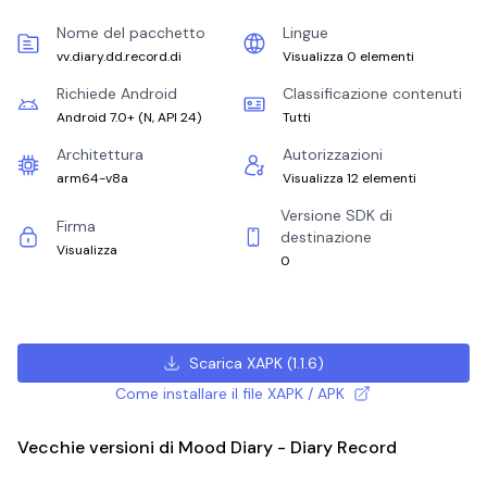
Nome del pacchetto
Lingue
vv.diary.dd.record.di
Visualizza 0 elementi
Richiede Android
Classificazione contenuti
Android 7.0+
(
N, API 24
)
Tutti
Architettura
Autorizzazioni
arm64-v8a
Visualizza 12 elementi
Versione SDK di
Firma
destinazione
Visualizza
0
Scarica XAPK
(
1.1.6
)
Come installare il file XAPK / APK
Vecchie versioni di Mood Diary - Diary Record