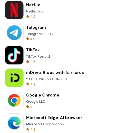
Netflix
Netflix, Inc.
4.2
Telegram
Telegram FZ-LLC
4.3
TikTok
TikTok Pte. Ltd.
4.6
inDrive. Rides with fair fares
® SUOL INNOVATIONS LTD
4.9
Google Chrome
Google LLC
4.1
Microsoft Edge: AI browser
Microsoft Corporation
4.8