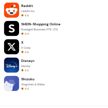
Reddit
reddit Inc.
4.6
SHEIN-Shopping Online
Roadget Business PTE. LTD.
4.4
X
X Corp.
4.6
Disney+
Disney
4.5
Shizuku
Xingchen & Rikka
4.0