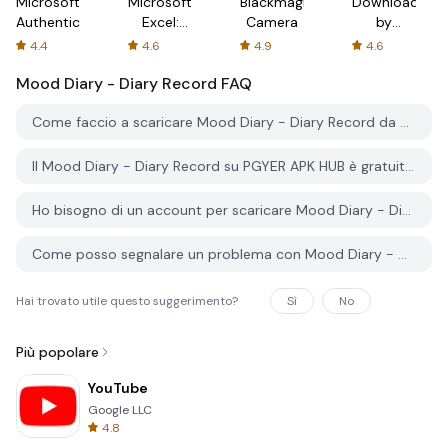
Microsoft
Microsoft
Blackmagic
Downloader
Authenticator
Excel:
Camera
by
Spreadsheets
AFTVnews
4.4
4.6
4.9
4.6
Mood Diary - Diary Record
FAQ
Come faccio a scaricare Mood Diary - Diary Record da PGYER APK HUB?
Il Mood Diary - Diary Record su PGYER APK HUB è gratuito?
Ho bisogno di un account per scaricare Mood Diary - Diary Record da PGYER APK HUB?
Come posso segnalare un problema con Mood Diary - Diary Record su PGYER APK HUB?
Hai trovato utile questo suggerimento?
Sì
No
Più popolare
YouTube
Google LLC
4.8