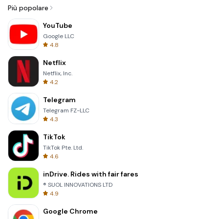
Più popolare
YouTube
Google LLC
4.8
Netflix
Netflix, Inc.
4.2
Telegram
Telegram FZ-LLC
4.3
TikTok
TikTok Pte. Ltd.
4.6
inDrive. Rides with fair fares
® SUOL INNOVATIONS LTD
4.9
Google Chrome