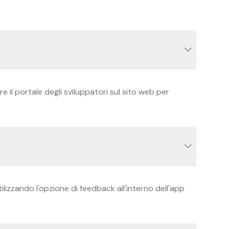
 il portale degli sviluppatori sul sito web per
lizzando l'opzione di feedback all'interno dell'app