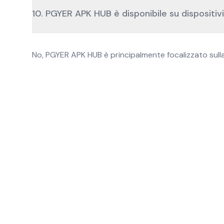
10. PGYER APK HUB è disponibile su dispositiv
No, PGYER APK HUB è principalmente focalizzato sulla 