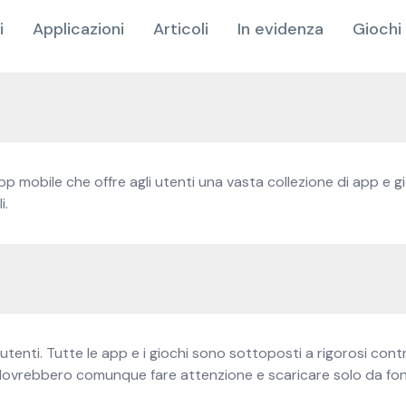
i
Applicazioni
Articoli
In evidenza
Giochi 
obile che offre agli utenti una vasta collezione di app e gioch
i.
tenti. Tutte le app e i giochi sono sottoposti a rigorosi contro
i dovrebbero comunque fare attenzione e scaricare solo da fonti