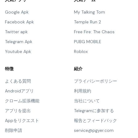
Google Apk
My Talking Tom
Facebook Apk
Temple Run 2
Twitter apk
Free Fire: The Chaos
Telegram Apk
PUBG MOBILE
Youtube Apk
Roblox
特徴
紹介
よくある質問
プライバシーポリシー
Androidアプリ
利用規約
クローム拡張機能
当社について
アプリを提出
Telegramに参加する
Appをリクエスト
報告とフィードバック
削除申請
service@pgyer.com