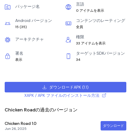
言語
パッケージ名
0 アイテムを表示
Android バージョン
コンテンツのレーティング
15
(
35
)
全員
権限
アーキテクチャ
33 アイテムを表示
署名
ターゲットSDKバージョン
表示
34
ダウンロードAPK
(
1.1
)
XAPK / APK ファイルのインストール方法
Chicken Roadの過去のバージョン
Chicken Road
1.0
ダウンロード
Jun 26, 2025