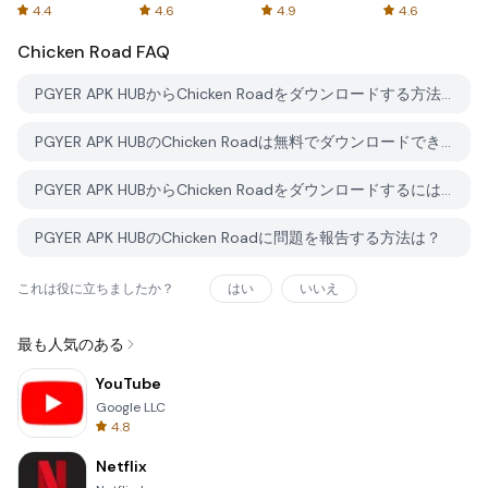
Spreadsheets
AFTVnews
4.4
4.6
4.9
4.6
Chicken Road
FAQ
PGYER APK HUBからChicken Roadをダウンロードする方法は？
PGYER APK HUBのChicken Roadは無料でダウンロードできますか？
PGYER APK HUBからChicken Roadをダウンロードするにはアカウントが必要ですか？
PGYER APK HUBのChicken Roadに問題を報告する方法は？
これは役に立ちましたか？
はい
いいえ
最も人気のある
YouTube
Google LLC
4.8
Netflix