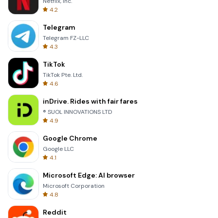
Netflix, Inc.
4.2
Telegram
Telegram FZ-LLC
4.3
TikTok
TikTok Pte. Ltd.
4.6
inDrive. Rides with fair fares
® SUOL INNOVATIONS LTD
4.9
Google Chrome
Google LLC
4.1
Microsoft Edge: AI browser
Microsoft Corporation
4.8
Reddit