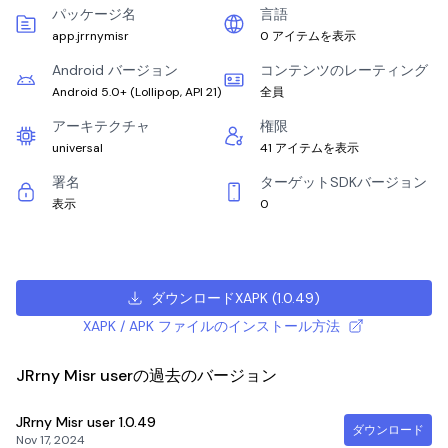
パッケージ名
言語
app.jrrnymisr
0 アイテムを表示
Android バージョン
コンテンツのレーティング
Android 5.0+
(
Lollipop, API 21
)
全員
アーキテクチャ
権限
universal
41 アイテムを表示
署名
ターゲットSDKバージョン
表示
0
ダウンロードXAPK
(
1.0.49
)
XAPK / APK ファイルのインストール方法
JRrny Misr userの過去のバージョン
JRrny Misr user
1.0.49
ダウンロード
Nov 17, 2024