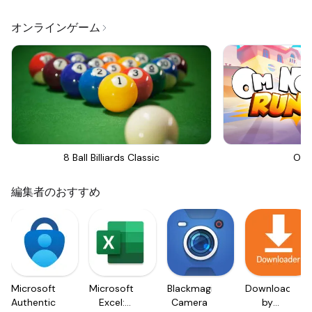
オンラインゲーム
8 Ball Billiards Classic
Om 
編集者のおすすめ
Microsoft
Microsoft
Blackmagic
Downloader
Authenticator
Excel:
Camera
by