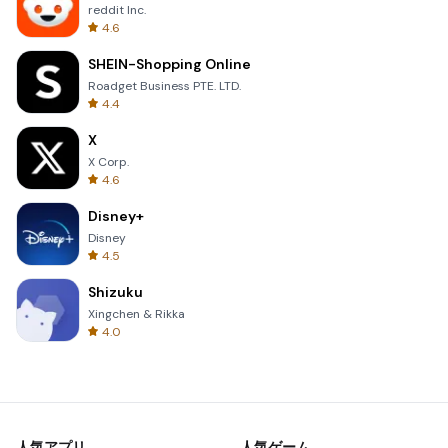
reddit Inc.
4.6
SHEIN-Shopping Online
Roadget Business PTE. LTD.
4.4
X
X Corp.
4.6
Disney+
Disney
4.5
Shizuku
Xingchen & Rikka
4.0
人気アプリ
人気ゲーム