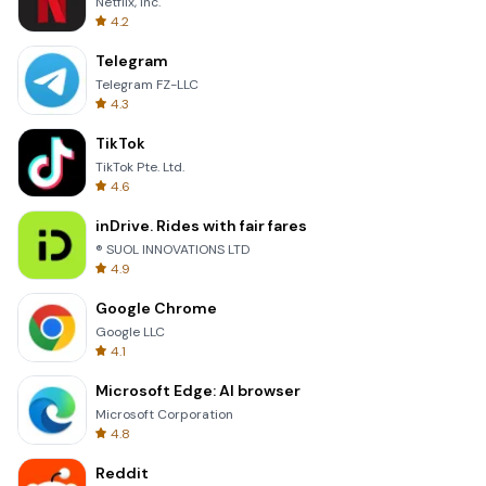
Netflix, Inc.
4.2
Telegram
Telegram FZ-LLC
4.3
TikTok
TikTok Pte. Ltd.
4.6
inDrive. Rides with fair fares
® SUOL INNOVATIONS LTD
4.9
Google Chrome
Google LLC
4.1
Microsoft Edge: AI browser
Microsoft Corporation
4.8
Reddit