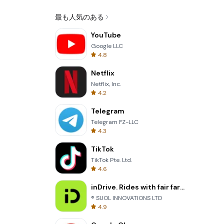
最も人気のある
YouTube
Google LLC
4.8
Netflix
Netflix, Inc.
4.2
Telegram
Telegram FZ-LLC
4.3
TikTok
TikTok Pte. Ltd.
4.6
inDrive. Rides with fair fares
® SUOL INNOVATIONS LTD
4.9