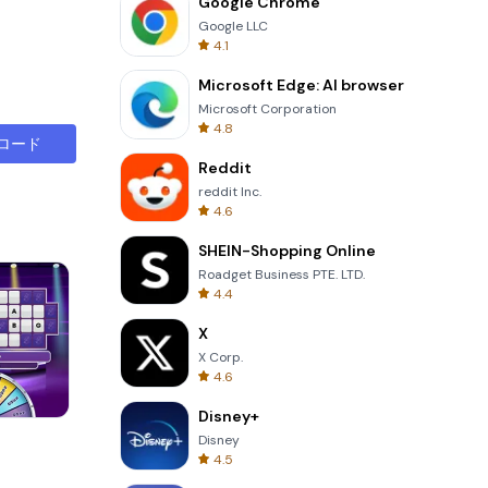
Google Chrome
Google LLC
4.1
Microsoft Edge: AI browser
Microsoft Corporation
4.8
ロード
Reddit
reddit Inc.
4.6
SHEIN-Shopping Online
Roadget Business PTE. LTD.
4.4
X
X Corp.
4.6
Disney+
Garden Bloom
Disney
4.5