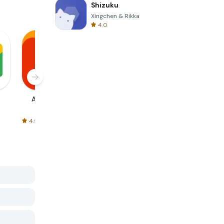
Shizuku
Xingchen & Rikka
4.0
AliExpress
Signal Private
Spotify - Music
Messenger
and Podcasts
4.5
4.3
4.6