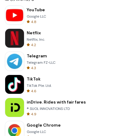
YouTube
Google LLC
4.8
Netflix
Netflix, Inc.
4.2
Telegram
Telegram FZ-LLC
4.3
TikTok
TikTok Pte. Ltd.
4.6
inDrive. Rides with fair fares
® SUOL INNOVATIONS LTD
4.9
Google Chrome
Google LLC