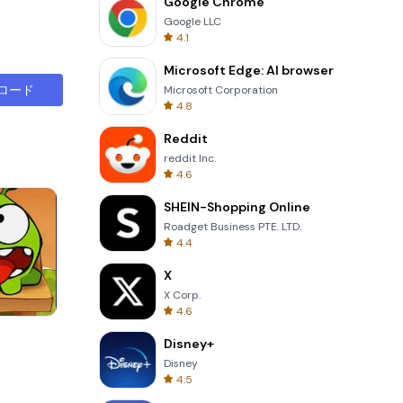
Google Chrome
Google LLC
4.1
Microsoft Edge: AI browser
ロード
Microsoft Corporation
4.8
Reddit
reddit Inc.
4.6
SHEIN-Shopping Online
Roadget Business PTE. LTD.
4.4
X
X Corp.
4.6
8 Ball Billiards Classic
Disney+
Disney
4.5