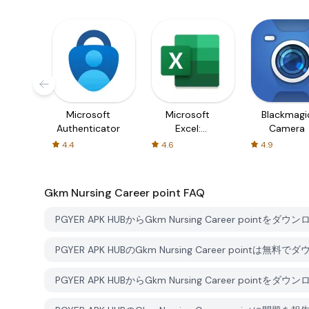
Microsoft
Microsoft
Blackmagi
Authenticator
Excel:
Camera
Spreadsheets
4.4
4.6
4.9
Gkm Nursing Career point
FAQ
PGYER APK HUBからGkm Nursing Career point
PGYER APK HUBのGkm Nursing Career point
PGYER APK HUBからGkm Nursing Career po