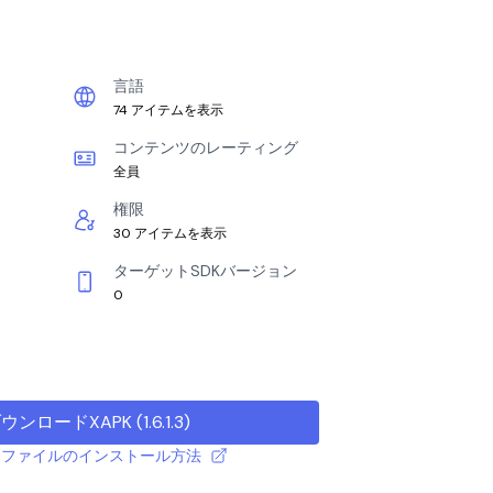
言語
74 アイテムを表示
コンテンツのレーティング
全員
権限
30 アイテムを表示
ターゲットSDKバージョン
0
ウンロードXAPK
(
1.6.1.3
)
 APK ファイルのインストール方法