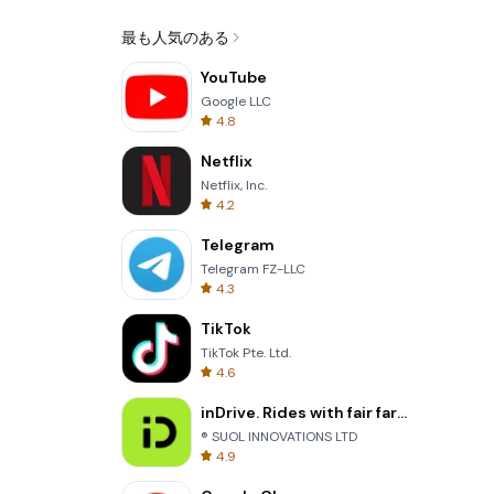
最も人気のある
YouTube
Google LLC
4.8
Netflix
Netflix, Inc.
4.2
Telegram
Telegram FZ-LLC
4.3
TikTok
TikTok Pte. Ltd.
4.6
inDrive. Rides with fair fares
® SUOL INNOVATIONS LTD
4.9