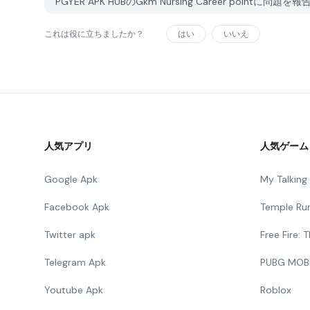
PGYER APK HUBのGkm Nursing Career pointに問
これは役に立ちましたか？
はい
いいえ
人気アプリ
人気ゲーム
Google Apk
My Talkin
Facebook Apk
Temple Ru
Twitter apk
Free Fire:
Telegram Apk
PUBG MOB
Youtube Apk
Roblox