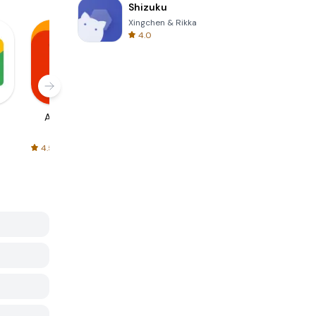
Shizuku
Xingchen & Rikka
4.0
AliExpress
Signal Private
Spotify - Music
Messenger
and Podcasts
4.5
4.3
4.6