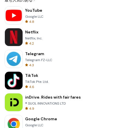
最も人気のある
YouTube
Google LLC
4.8
Netflix
Netflix, Inc.
4.2
Telegram
Telegram FZ-LLC
4.3
TikTok
TikTok Pte. Ltd.
4.6
inDrive. Rides with fair fares
® SUOL INNOVATIONS LTD
4.9
Google Chrome
Google LLC