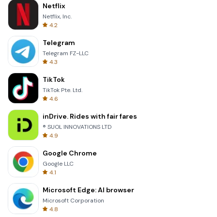
Netflix
Netflix, Inc.
4.2
Telegram
Telegram FZ-LLC
4.3
TikTok
TikTok Pte. Ltd.
4.6
inDrive. Rides with fair fares
® SUOL INNOVATIONS LTD
4.9
Google Chrome
Google LLC
4.1
Microsoft Edge: AI browser
Microsoft Corporation
4.8