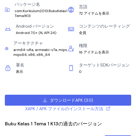
パッケージ名
言語
com.Kurikulum2013.BukuKelas1
72 アイテムを表示
Tema1K13
Android バージョン
コンテンツのレーティング
Android 7.0+
(
N, API 24
)
全員
アーキテクチャ
権限
arm64-v8a, armeabi-v7a, mips,
16 アイテムを表示
mips64, x86, x86_64
署名
ターゲットSDKバージョン
表示
0
ダウンロードAPK
(
3.0
)
XAPK / APK ファイルのインストール方法
Buku Kelas 1 Tema 1 K13の過去のバージョン