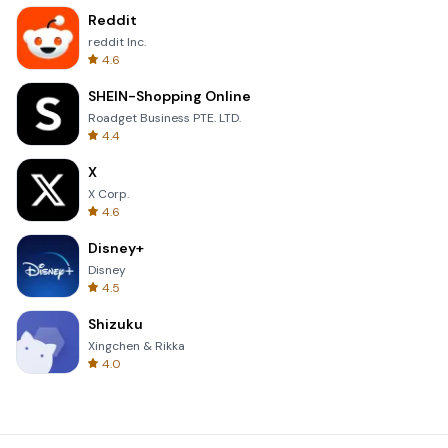
Reddit
reddit Inc.
4.6
SHEIN-Shopping Online
Roadget Business PTE. LTD.
4.4
X
X Corp.
4.6
Disney+
Disney
4.5
Shizuku
Xingchen & Rikka
4.0