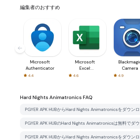
編集者のおすすめ
Microsoft
Microsoft
Blackmagi
Authenticator
Excel:
Camera
Spreadsheets
4.4
4.6
4.9
Hard Nights Animatronics
FAQ
PGYER APK HUBからHard Nights Animatronics
PGYER APK HUBのHard Nights Animatronicsは
PGYER APK HUBからHard Nights Animatron