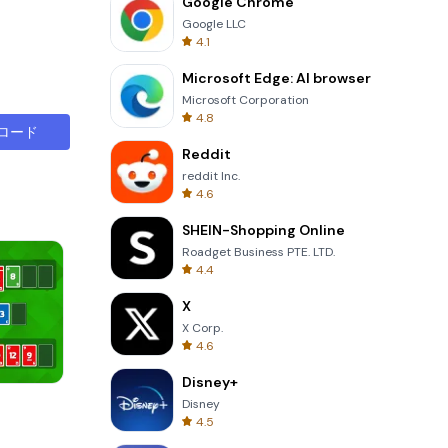
Google Chrome
Google LLC
4.1
Microsoft Edge: AI browser
Microsoft Corporation
4.8
ロード
Reddit
reddit Inc.
4.6
SHEIN-Shopping Online
Roadget Business PTE. LTD.
4.4
X
X Corp.
4.6
Disney+
One Stroke
Disney
4.5