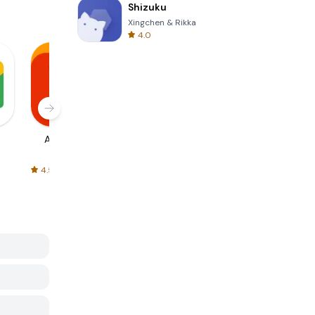
Shizuku
Xingchen & Rikka
4.0
AliExpress
Signal Private
Spotify - Music
Messenger
and Podcasts
4.5
4.3
4.6