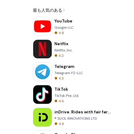
最も人気のある
YouTube
Google LLC
4.8
Netflix
Netflix, Inc.
4.2
Telegram
Telegram FZ-LLC
4.3
TikTok
TikTok Pte. Ltd.
4.6
inDrive. Rides with fair fares
® SUOL INNOVATIONS LTD
4.9