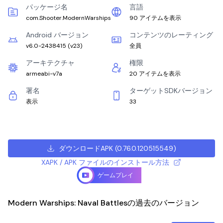
パッケージ名
言語
com.Shooter.ModernWarships
90 アイテムを表示
Android バージョン
コンテンツのレーティング
v6.0-2438415
(
v23
)
全員
アーキテクチャ
権限
armeabi-v7a
20 アイテムを表示
署名
ターゲットSDKバージョン
表示
33
ダウンロードAPK
(
0.76.0.120515549
)
XAPK / APK ファイルのインストール方法
ゲームプレイ
Modern Warships: Naval Battlesの過去のバージョン