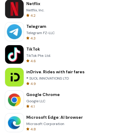
Netflix
Netflix, Inc.
4.2
Telegram
Telegram FZ-LLC
4.3
TikTok
TikTok Pte. Ltd.
4.6
inDrive. Rides with fair fares
® SUOL INNOVATIONS LTD
4.9
Google Chrome
Google LLC
4.1
Microsoft Edge: AI browser
Microsoft Corporation
4.8