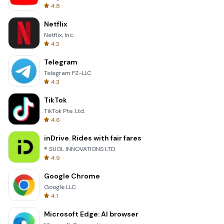
4.8
Netflix
Netflix, Inc.
4.2
Telegram
Telegram FZ-LLC
4.3
TikTok
TikTok Pte. Ltd.
4.6
inDrive. Rides with fair fares
® SUOL INNOVATIONS LTD
4.9
Google Chrome
Google LLC
4.1
Microsoft Edge: AI browser