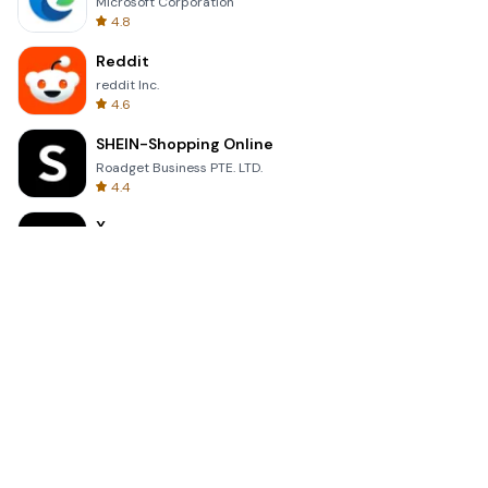
Microsoft Corporation
4.8
Reddit
reddit Inc.
4.6
SHEIN-Shopping Online
Roadget Business PTE. LTD.
4.4
X
X Corp.
4.6
Disney+
Disney
4.5
Shizuku
Xingchen & Rikka
4.0