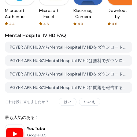
Microsoft
Microsoft
Blackmagic
Downloader
Authenticator
Excel:
Camera
by
Spreadsheets
AFTVnews
4.4
4.6
4.9
4.6
Mental Hospital IV HD
FAQ
PGYER APK HUBからMental Hospital IV HDをダウンロードする方法は？
PGYER APK HUBのMental Hospital IV HDは無料でダウンロードできますか？
PGYER APK HUBからMental Hospital IV HDをダウンロードするにはアカウントが必要ですか？
PGYER APK HUBのMental Hospital IV HDに問題を報告する方法は？
これは役に立ちましたか？
はい
いいえ
最も人気のある
YouTube
Google LLC