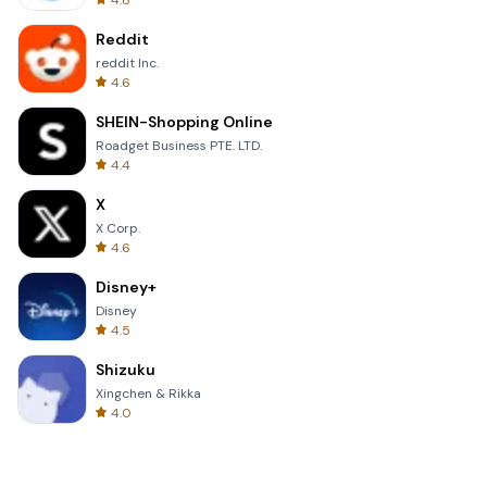
4.8
Reddit
reddit Inc.
4.6
SHEIN-Shopping Online
Roadget Business PTE. LTD.
4.4
X
X Corp.
4.6
Disney+
Disney
4.5
Shizuku
Xingchen & Rikka
4.0