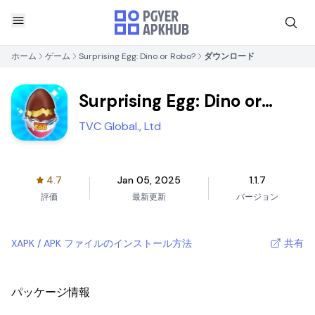
ホーム
ゲーム
Surprising Egg: Dino or Robo?
ダウンロード
Surprising Egg: Dino or
Robo?
TVC Global., Ltd
4.7
Jan 05, 2025
1.1.7
評価
最新更新
バージョン
XAPK / APK ファイルのインストール方法
共有
パッケージ情報