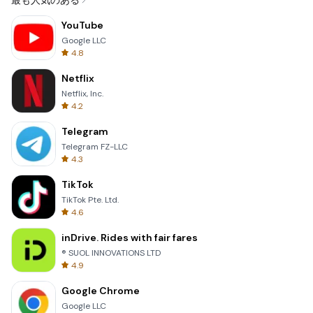
最も人気のある
YouTube
Google LLC
4.8
Netflix
Netflix, Inc.
4.2
Telegram
Telegram FZ-LLC
4.3
TikTok
TikTok Pte. Ltd.
4.6
inDrive. Rides with fair fares
® SUOL INNOVATIONS LTD
4.9
Google Chrome
Google LLC