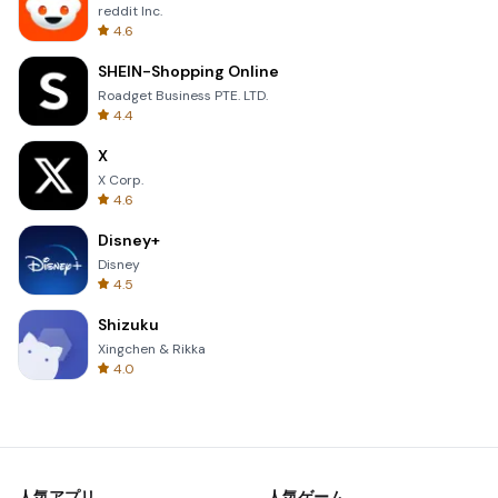
reddit Inc.
4.6
SHEIN-Shopping Online
Roadget Business PTE. LTD.
4.4
X
X Corp.
4.6
Disney+
Disney
4.5
Shizuku
Xingchen & Rikka
4.0
人気アプリ
人気ゲーム