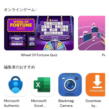
オンラインゲーム
Wheel Of Fortune Quiz
Perf
編集者のおすすめ
Microsoft
Microsoft
Blackmagic
Downloader
Authenticator
Excel:
Camera
by