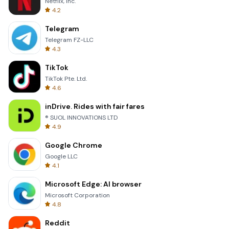
Netflix, Inc.
4.2
Telegram
Telegram FZ-LLC
4.3
TikTok
TikTok Pte. Ltd.
4.6
inDrive. Rides with fair fares
® SUOL INNOVATIONS LTD
4.9
Google Chrome
Google LLC
4.1
Microsoft Edge: AI browser
Microsoft Corporation
4.8
Reddit