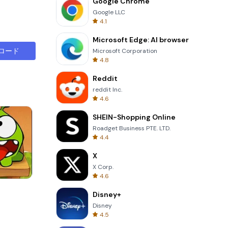
Google Chrome
Google LLC
4.1
Microsoft Edge: AI browser
ロード
Microsoft Corporation
4.8
Reddit
reddit Inc.
4.6
SHEIN-Shopping Online
Roadget Business PTE. LTD.
4.4
X
X Corp.
4.6
Four Colors
Disney+
Disney
4.5