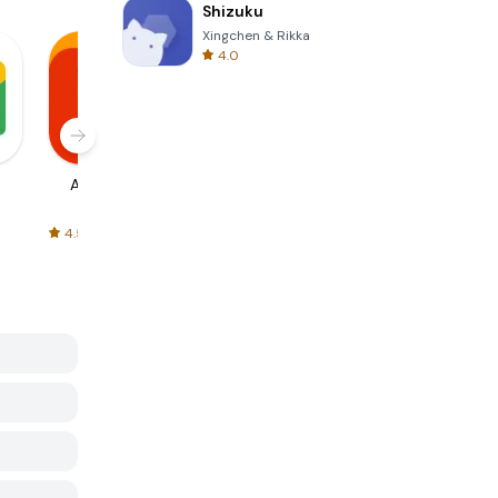
Shizuku
Xingchen & Rikka
4.0
AliExpress
Signal Private
Spotify - Music
Messenger
and Podcasts
4.5
4.3
4.6