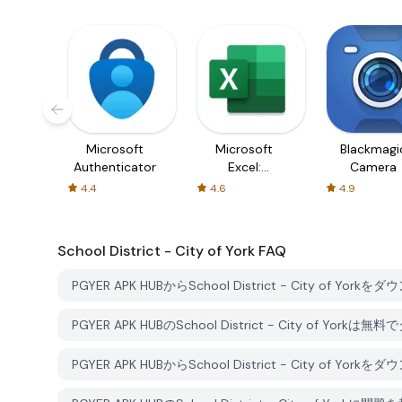
Microsoft
Microsoft
Blackmagi
Authenticator
Excel:
Camera
Spreadsheets
4.4
4.6
4.9
School District - City of York
FAQ
PGYER APK HUBからSchool District - City of Y
PGYER APK HUBのSchool District - City of Y
PGYER APK HUBからSchool District - City 