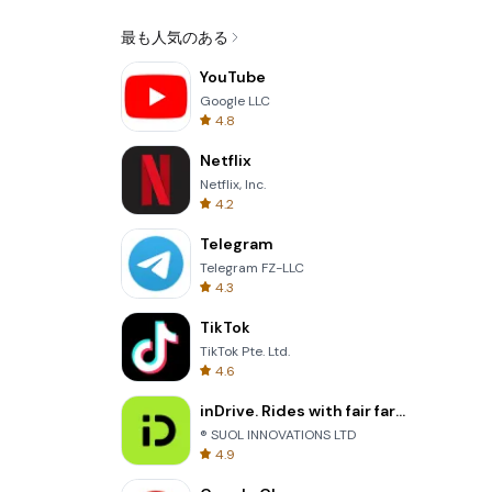
最も人気のある
YouTube
Google LLC
4.8
Netflix
Netflix, Inc.
4.2
Telegram
Telegram FZ-LLC
4.3
TikTok
TikTok Pte. Ltd.
4.6
inDrive. Rides with fair fares
® SUOL INNOVATIONS LTD
4.9