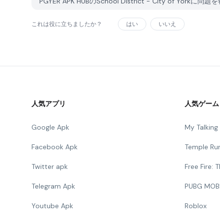
PGYER APK HUBのSchool District - City of Yor
これは役に立ちましたか？
はい
いいえ
人気アプリ
人気ゲーム
Google Apk
My Talkin
Facebook Apk
Temple Ru
Twitter apk
Free Fire:
Telegram Apk
PUBG MOB
Youtube Apk
Roblox