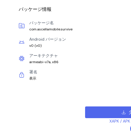
パッケージ情報
パッケージ名
com.ascellamobile.survive
Android バージョン
v0
(
v0
)
アーキテクチャ
armeabi-v7a, x86
署名
表示
XAPK /