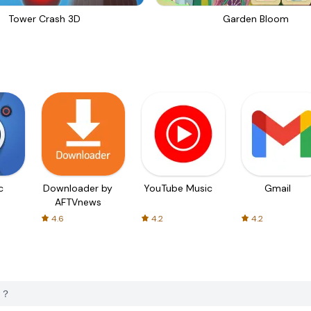
Tower Crash 3D
Garden Bloom
c
Downloader by
YouTube Music
Gmail
AFTVnews
4.6
4.2
4.2
は？