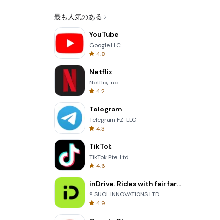
最も人気のある
YouTube
Google LLC
4.8
Netflix
Netflix, Inc.
4.2
Telegram
Telegram FZ-LLC
4.3
TikTok
TikTok Pte. Ltd.
4.6
inDrive. Rides with fair fares
® SUOL INNOVATIONS LTD
4.9