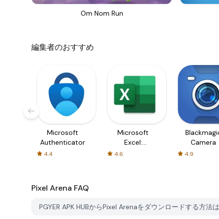
Om Nom Run
編集者のおすすめ
Microsoft
Microsoft
Blackmagi
Authenticator
Excel:
Camera
Spreadsheets
4.4
4.6
4.9
Pixel Arena
FAQ
PGYER APK HUBからPixel Arenaをダウンロードする方法