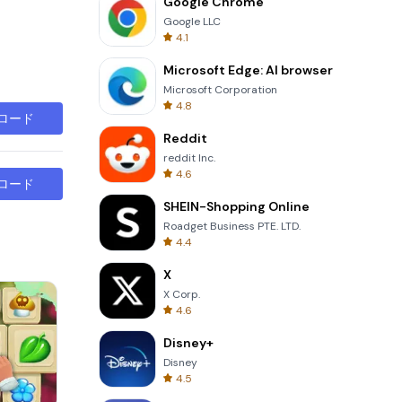
Google Chrome
Google LLC
4.1
Microsoft Edge: AI browser
Microsoft Corporation
4.8
ロード
Reddit
reddit Inc.
4.6
ロード
SHEIN-Shopping Online
Roadget Business PTE. LTD.
4.4
X
X Corp.
4.6
Disney+
Disney
4.5